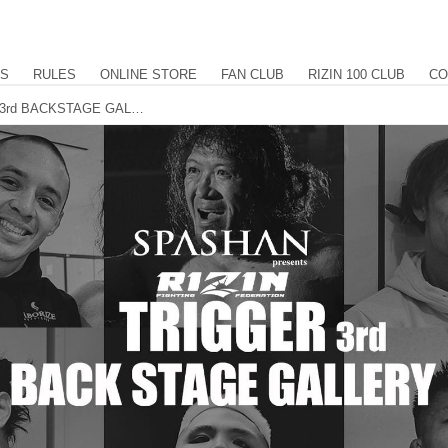
US
RULES
ONLINE STORE
FAN CLUB
RIZIN 100 CLUB
CO
SPASHAN presents RIZIN TRIGGER 3rd BACKSTAGE GALLERY