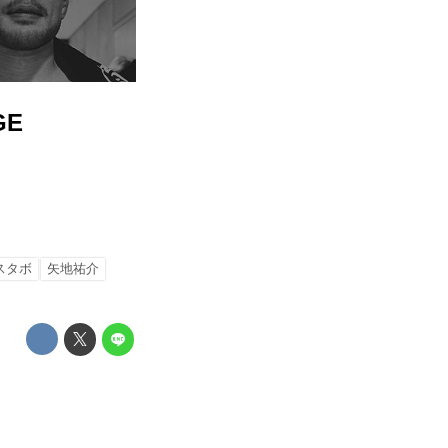
GE
スタボ
矢地祐介