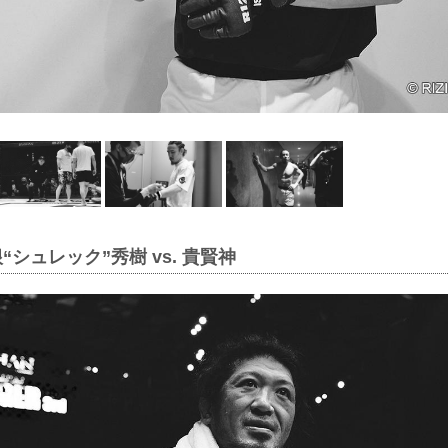
“シュレック”秀樹 vs. 貴賢神