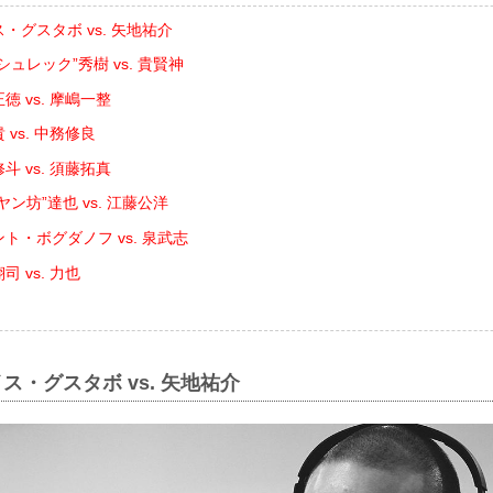
・グスタボ vs. 矢地祐介
シュレック”秀樹 vs. 貴賢神
徳 vs. 摩嶋一整
 vs. 中務修良
斗 vs. 須藤拓真
ヤン坊”達也 vs. 江藤公洋
ト・ボグダノフ vs. 泉武志
 vs. 力也
ス・グスタボ vs. 矢地祐介