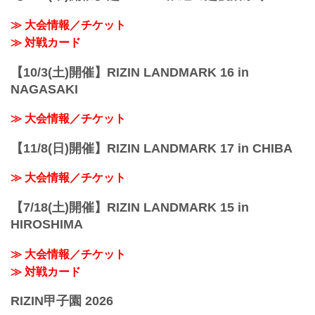
【3/1更新】来場のご案内
項目 実施の有無 補足
≫ 大会情報／チケット
当日券 なし ※当選者のみ来場可
売店 なし ※飲み物の持ち込み可
≫ 対戦カード
(但し食べ物、ビン、カン、アルコールの
持ち込みは禁止)
【10/3(土)開催】RIZIN LANDMARK 16 in
飲食スペース なし ※自席で水分補給を
NAGASAKI
お...
≫ 大会情報／チケット
【11/8(日)開催】RIZIN LANDMARK 17 in CHIBA
≫ 大会情報／チケット
【7/18(土)開催】RIZIN LANDMARK 15 in
HIROSHIMA
≫ 大会情報／チケット
≫ 対戦カード
RIZIN甲子園 2026