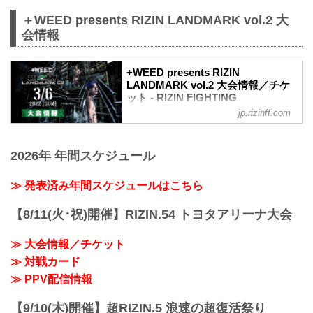
＋WEED presents RIZIN LANDMARK vol.2 大
会情報
+WEED presents RIZIN
LANDMARK vol.2 大会情報／チケ
ット - RIZIN FIGHTING
FEDERATION オフィシャルサイト
jp.rizinff.com
大会概要
名称
2026年 年間スケジュール
+WEED presents RIZIN LANDMARK
vol.2
日時
≫ 発表済み年間スケジュールはこちら
2022年3月6日（日）18:00開場 / 19:00開
始
【8/11(火･祝)開催】RIZIN.54 トヨタアリーナ大会
会場
※非公開
≫ 大会情報／チケット
主催
≫ 対戦カード
RIZIN FIGHTING FEDERATION
冠協賛
≫ PPV配信情報
+WEED
≫ +WEED（外部サイト）
【9/10(木)開催】超RIZIN.5 浪速の超復活祭り