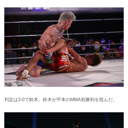
判定は3-0で鈴木。鈴木が平本のMMA初勝利を阻んだ。