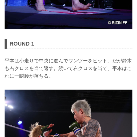
ROUND 1
平本は小走りで中央に進んでワンツーをヒット。だが鈴木
も右クロスを当て返す。続いて右クロスを当て、平本はこ
れに一瞬腰が落ちる。