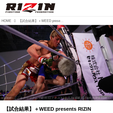
HOME
【試合結果】＋WEED presents RIZIN LANDMARK vol.2 第5試合／鈴木千裕 vs. 平本蓮
via text - ここをクリックして引用元(テキスト)を入力(省略可) / site.to.link.com - ここをクリックして引用元を入力(省略可)
【試合結果】＋WEED presents RIZIN