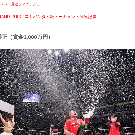
ナメント最速フィニッシュ
N GRAND-PRIX 2021 バンタム級トーナメント関連記事
正（賞金1,000万円）