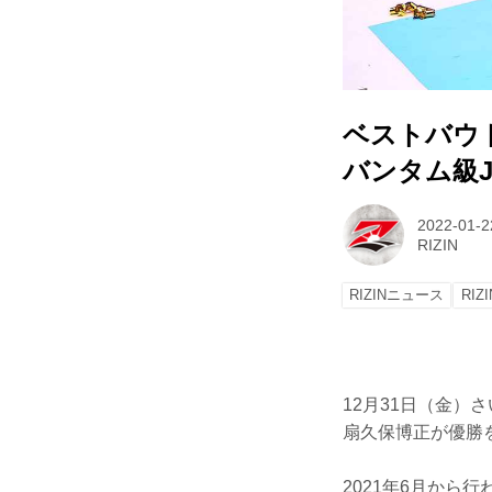
ベストバウ
バンタム級JAP
2022-01-2
RIZIN
RIZINニュース
RIZ
12月31日（金）さい
扇久保博正が優勝を果
2021年6月から