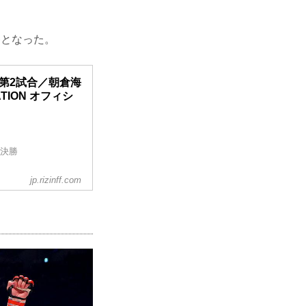
。
勝となった。
.33 第2試合／朝倉海
RATION オフィシ
準決勝
jp.rizinff.com
グを大きく右回りす
。
パンチを散らす。瀧
んでの右アッパー、