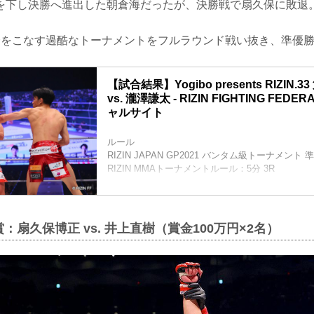
を下し決勝へ進出した朝倉海だったが、決勝戦で扇久保に敗退
合をこなす過酷なトーナメントをフルラウンド戦い抜き、準優
【試合結果】Yogibo presents RIZIN
vs. 瀧澤謙太 - RIZIN FIGHTING FEDE
ャルサイト
ルール
RIZIN JAPAN GP2021 バンタム級トーナメント 
RIZIN MMAトーナメントルール：5分 3R
試合結果
（WIN）朝倉海 vs. 瀧澤謙太（LOSE）
3R 判定 （3-0）
入場
：扇久保博正 vs. 井上直樹（賞金100万円×2名）
ROUND 1
中央に立つ朝倉に対し、瀧澤は距離を取ってリン
る。両者ローとミドルを出し合って様子見をする
朝倉は右スイングフック、右ボディストレートと
澤は距離を詰めずに右回りを続行。朝倉は飛び込
右フックと瀧澤を襲う。