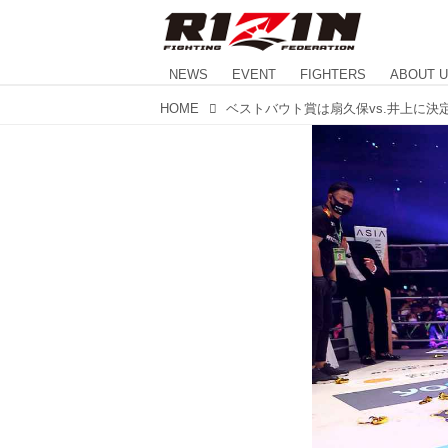
NEWS
EVENT
FIGHTERS
ABOUT 
HOME