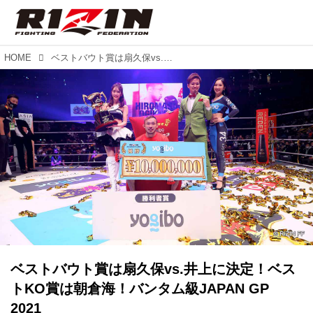
HOME
ベストバウト賞は扇久保vs.井上に決定！ベストKO賞は朝倉海！バンタム級JAPAN GP 2021
ベストバウト賞は扇久保vs.井上に決定！ベス
トKO賞は朝倉海！バンタム級JAPAN GP
2021