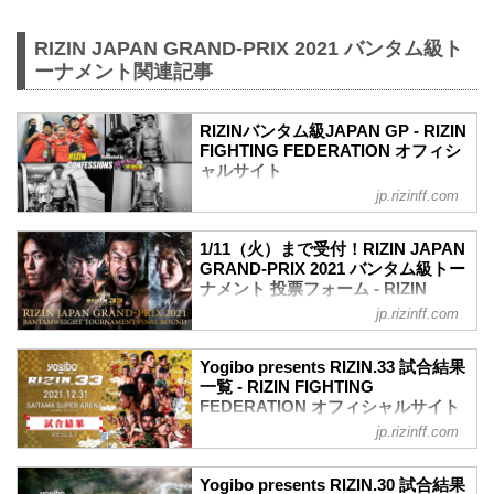
youtu.be
ルール
RIZIN JAPAN GRAND-PRIX 2021 バンタム級ト
バンタム級トーナメント 1回戦
ーナメント関連記事
RIZIN MMAトーナメントルール：5分 3R
※肘あり
試合結果
RIZINバンタム級JAPAN GP - RIZIN
（LOSE）石渡伸太郎 vs. 井上直樹
FIGHTING FEDERATION オフィシ
（WIN）
ャルサイト
1R 1分58秒 TKO（レフェリーストップ：
jp.rizinff.com
RIZINバンタム級JAPAN GP の記事一覧 -
グラウンドキック）
格闘技イベント「RIZIN」（ライジン）と
入場
「RIZIN FIGHTING FEDERATION」（ラ
ROUND 1
1/11（火）まで受付！RIZIN JAPAN
イジン ファイティング フェデレーショ
サウスポーの石渡に井上はオーソドック
GRAND-PRIX 2021 バンタム級トー
ン）の情報・加盟団体について発信して
スから左ロー...
ナメント 投票フォーム - RIZIN
いきます。
FIGHTING FEDERATION オフィシ
jp.rizinff.com
ャルサイト
RIZIN JAPAN GRAND-PRIX 2021 バンタ
Yogibo presents RIZIN.33 試合結果
ム級トーナメントに出場した全16名のフ
一覧 - RIZIN FIGHTING
ァイター、全16試合の中から、ベストバ
FEDERATION オフィシャルサイト
ウト賞（2名）、ベストKO賞、ベストサ
jp.rizinff.com
第16試合／RIZIN JAPAN GP2021 バンタ
ブミッション賞を、ファンの皆さんの投
ム級トーナメント 決勝 朝倉海 vs. 扇久保
票により決定いたします！
博正
あなたが選ぶベストバウト、ベストKO、
Yogibo presents RIZIN.30 試合結果