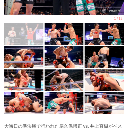
大晦日の準決勝で行われた扇久保博正 vs. 井上直樹がベス