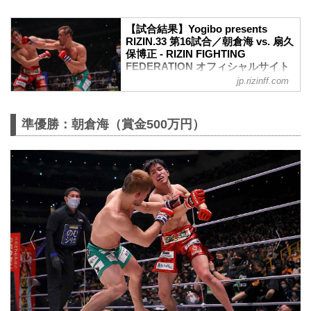
【試合結果】Yogibo presents
RIZIN.33 第16試合／朝倉海 vs. 扇久
保博正 - RIZIN FIGHTING
FEDERATION オフィシャルサイト
jp.rizinff.com
ルール
RIZIN JAPAN GP2021 バンタム級トーナ
メント 決勝
準優勝：朝倉海（賞金500万円）
RIZIN MMAトーナメントルール：5分 3R
試合結果
（LOSE）朝倉海 vs. 扇久保博正（WIN）
3R 判定 （0-3）
入場
ROUND 1
扇久保は右ローを基軸にスタート。朝倉
もローを返し鋭いハイキックを見せる。
扇久保は準決勝のダメージを見て取った
か、朝倉に右カーフキックを見舞ってい
く。朝倉は踏み込んでのジャブ、ワンツ
ーを振るうが扇久保はバックステップし
て当てさせない。
扇久保はカーフの後で片足タ...