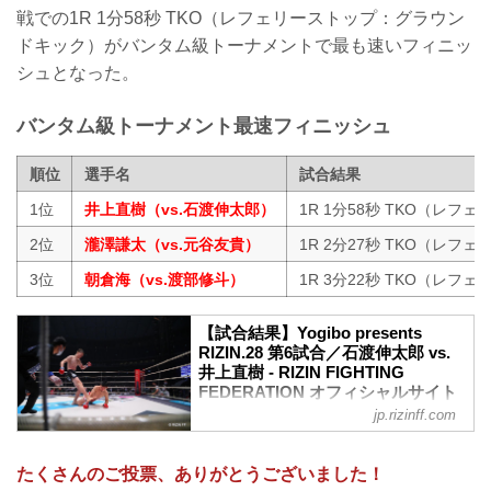
戦での1R 1分58秒 TKO（レフェリーストップ：グラウン
ドキック）がバンタム級トーナメントで最も速いフィニッ
シュとなった。
バンタム級トーナメント最速フィニッシュ
順位
選手名
試合結果
1位
井上直樹（vs.石渡伸太郎）
1R 1分58秒 TKO（レ
2位
瀧澤謙太（vs.元谷友貴）
1R 2分27秒 TKO（レ
3位
朝倉海（vs.渡部修斗）
1R 3分22秒 TKO（レ
【試合結果】Yogibo presents
RIZIN.28 第6試合／石渡伸太郎 vs.
井上直樹 - RIZIN FIGHTING
FEDERATION オフィシャルサイト
jp.rizinff.com
Full Fight
Full Fight | 石渡伸太郎 vs. 井上直樹 /
Shintaro Ishiwatari vs. Naoki Inoue -
たくさんのご投票、ありがとうございました！
RIZIN.28