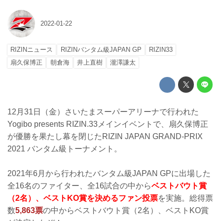
2022-01-22
RIZINニュース
RIZINバンタム級JAPAN GP
RIZIN33
扇久保博正
朝倉海
井上直樹
瀧澤謙太
12月31日（金）さいたまスーパーアリーナで行われた
Yogibo presents RIZIN.33メインイベントで、扇久保博正
が優勝を果たし幕を閉じたRIZIN JAPAN GRAND-PRIX
2021 バンタム級トーナメント。
2021年6月から行われたバンタム級JAPAN GPに出場した
全16名のファイター、全16試合の中から
ベストバウト賞
（2名）、ベストKO賞を決めるファン投票
を実施。総得票
数
5,863票
の中からベストバウト賞（2名）、ベストKO賞