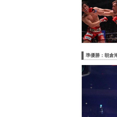
準優勝：朝倉海