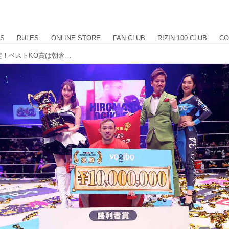
US
RULES
ONLINE STORE
FAN CLUB
RIZIN 100 CLUB
CO
ベストバウト賞は扇久保vs.井上に決定！ベストKO賞は朝倉海！バンタム級JAPAN GP 2021