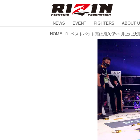
NEWS
EVENT
FIGHTERS
ABOUT 
HOME