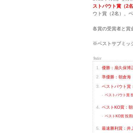
ストバウト賞（2
ウト賞（2名）、
各賞の受賞者と賞
※ベストサブミッ
優勝：扇久保博正
準優勝：朝倉海（
ベストバウト賞：
ベストバウト賞 投
ベストKO賞：朝
ベストKO賞 投票
最速勝利賞：井上