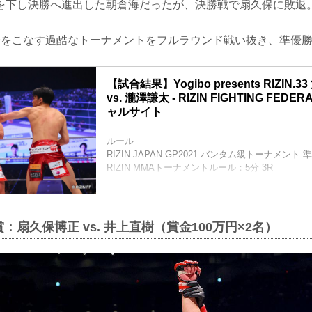
を下し決勝へ進出した朝倉海だったが、決勝戦で扇久保に敗退
合をこなす過酷なトーナメントをフルラウンド戦い抜き、準優
【試合結果】Yogibo presents RIZIN
vs. 瀧澤謙太 - RIZIN FIGHTING FEDE
ャルサイト
ルール
RIZIN JAPAN GP2021 バンタム級トーナメント 
RIZIN MMAトーナメントルール：5分 3R
試合結果
（WIN）朝倉海 vs. 瀧澤謙太（LOSE）
3R 判定 （3-0）
入場
：扇久保博正 vs. 井上直樹（賞金100万円×2名）
ROUND 1
中央に立つ朝倉に対し、瀧澤は距離を取ってリン
る。両者ローとミドルを出し合って様子見をする
朝倉は右スイングフック、右ボディストレートと
澤は距離を詰めずに右回りを続行。朝倉は飛び込
右フックと瀧澤を襲う。