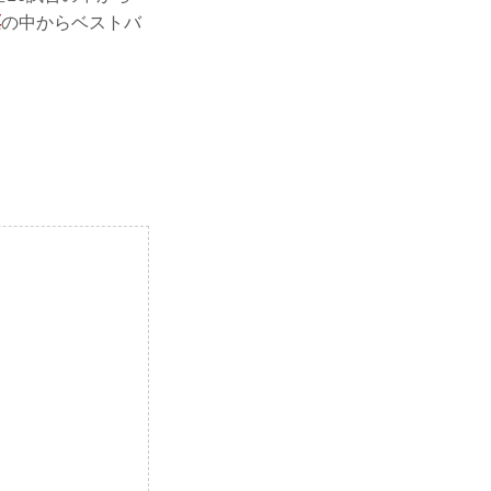
票
の中からベストバ