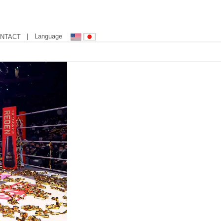
| Language
NTACT