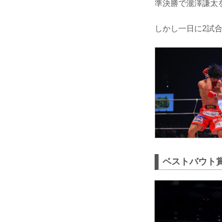
準決勝で瀧澤謙太
しかし一日に2試
ベストバウト賞