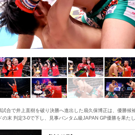
の第3試合で井上直樹を破り決勝へ進出した扇久保博正は、優勝候
の末 判定3-0で下し、見事バンタム級JAPAN GP優勝を果た