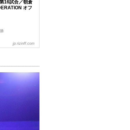
33 第16試合／朝倉
EDERATION オフ
決勝
jp.rizinff.com
返し鋭いハイキック
に右カーフキックを
ツーを振るうが扇久