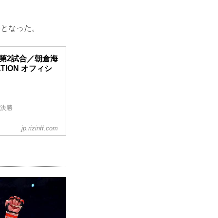
。
勝となった。
.33 第2試合／朝倉海
RATION オフィシ
準決勝
jp.rizinff.com
グを大きく右回りす
。
パンチを散らす。瀧
んでの右アッパー、