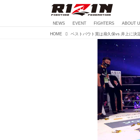
NEWS
EVENT
FIGHTERS
ABOUT 
HOME