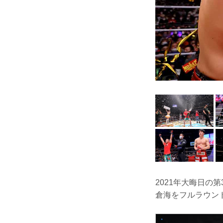
2021年大晦日
倉海をフルラウンド