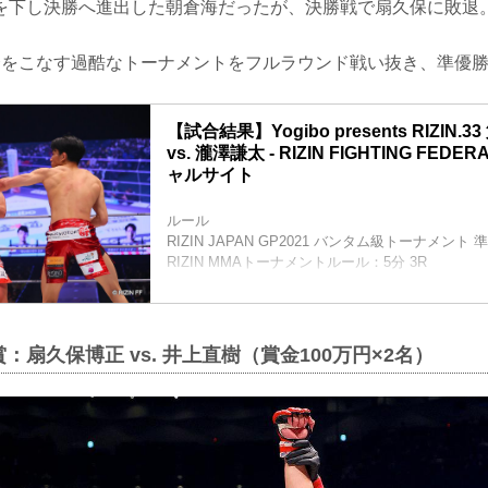
を下し決勝へ進出した朝倉海だったが、決勝戦で扇久保に敗退
合をこなす過酷なトーナメントをフルラウンド戦い抜き、準優
【試合結果】Yogibo presents RIZIN
vs. 瀧澤謙太 - RIZIN FIGHTING FEDE
ャルサイト
ルール
RIZIN JAPAN GP2021 バンタム級トーナメント 
RIZIN MMAトーナメントルール：5分 3R
試合結果
（WIN）朝倉海 vs. 瀧澤謙太（LOSE）
3R 判定 （3-0）
入場
：扇久保博正 vs. 井上直樹（賞金100万円×2名）
ROUND 1
中央に立つ朝倉に対し、瀧澤は距離を取ってリン
る。両者ローとミドルを出し合って様子見をする
朝倉は右スイングフック、右ボディストレートと
澤は距離を詰めずに右回りを続行。朝倉は飛び込
右フックと瀧澤を襲う。