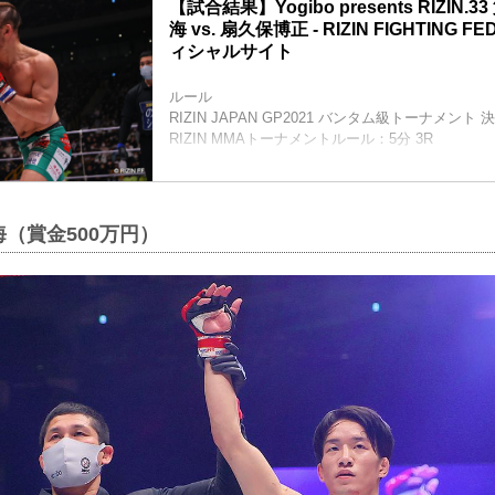
【試合結果】Yogibo presents RIZIN.
海 vs. 扇久保博正 - RIZIN FIGHTING F
ィシャルサイト
ルール
RIZIN JAPAN GP2021 バンタム級トーナメント 
RIZIN MMAトーナメントルール：5分 3R
試合結果
（LOSE）朝倉海 vs. 扇久保博正（WIN）
3R 判定 （0-3）
入場
（賞金500万円）
ROUND 1
扇久保は右ローを基軸にスタート。朝倉もローを
を見せる。
扇久保は準決勝のダメージを見て取ったか、朝倉
見舞っていく。朝倉は踏み込んでのジャブ、ワン
保はバックステップして当てさせない。
扇久保はカーフの後で片足タ...