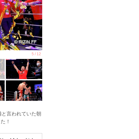
補と言われていた朝
した！