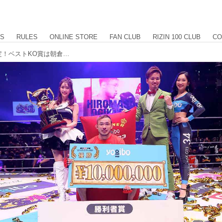
US
RULES
ONLINE STORE
FAN CLUB
RIZIN 100 CLUB
CO
ベストバウト賞は扇久保vs.井上に決定！ベストKO賞は朝倉海！バンタム級JAPAN GP 2021