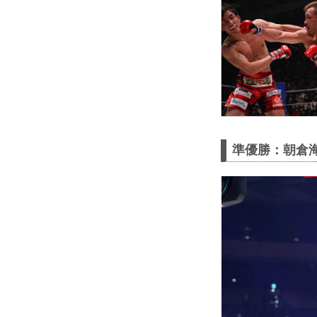
準優勝：朝倉海