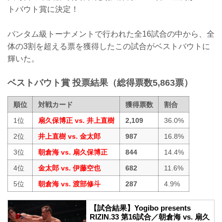
トバウト賞に決定！
バンタム級トーナメントで行われた全16試合の中から、全
体の3割を超える票を獲得したこの試合がベストバウトに
輝いた。
ベストバウト賞 投票結果（総得票数5,863票）
順位
対戦カード
獲得票数
割合
1位
扇久保博正 vs. 井上直樹
2,109
36.0%
2位
井上直樹 vs. 金太郎
987
16.8%
3位
朝倉海 vs. 扇久保博正
844
14.4%
4位
金太郎 vs. 伊藤空也
682
11.6%
5位
朝倉海 vs. 渡部修斗
287
4.9%
【試合結果】Yogibo presents
RIZIN.33 第16試合／朝倉海 vs. 扇久