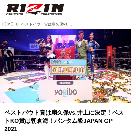
HOME
ベストバウト賞は扇久保vs.井上に決定！ベストKO賞は朝倉海！バンタム級JAPAN GP 2021
ベストバウト賞は扇久保vs.井上に決定！ベス
トKO賞は朝倉海！バンタム級JAPAN GP
2021