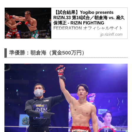
【試合結果】Yogibo presents
RIZIN.33 第16試合／朝倉海 vs. 扇久
保博正 - RIZIN FIGHTING
FEDERATION オフィシャルサイト
jp.rizinff.com
ルール
RIZIN JAPAN GP2021 バンタム級トーナ
メント 決勝
準優勝：朝倉海（賞金500万円）
RIZIN MMAトーナメントルール：5分 3R
試合結果
（LOSE）朝倉海 vs. 扇久保博正（WIN）
3R 判定 （0-3）
入場
ROUND 1
扇久保は右ローを基軸にスタート。朝倉
もローを返し鋭いハイキックを見せる。
扇久保は準決勝のダメージを見て取った
か、朝倉に右カーフキックを見舞ってい
く。朝倉は踏み込んでのジャブ、ワンツ
ーを振るうが扇久保はバックステップし
て当てさせない。
扇久保はカーフの後で片足タ...