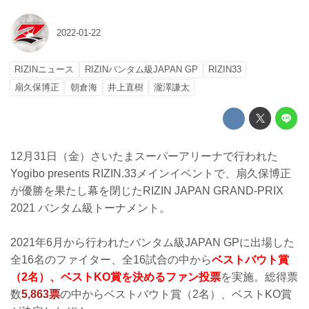
2022-01-22
RIZINニュース
RIZINバンタム級JAPAN GP
RIZIN33
扇久保博正
朝倉海
井上直樹
瀧澤謙太
12月31日（金）さいたまスーパーアリーナで行われた
Yogibo presents RIZIN.33メインイベントで、扇久保博正
が優勝を果たし幕を閉じたRIZIN JAPAN GRAND-PRIX
2021 バンタム級トーナメント。
2021年6月から行われたバンタム級JAPAN GPに出場した
全16名のファイター、全16試合の中から
ベストバウト賞
（2名）、ベストKO賞を決めるファン投票
を実施。総得票
数
5,863票
の中からベストバウト賞（2名）、ベストKO賞