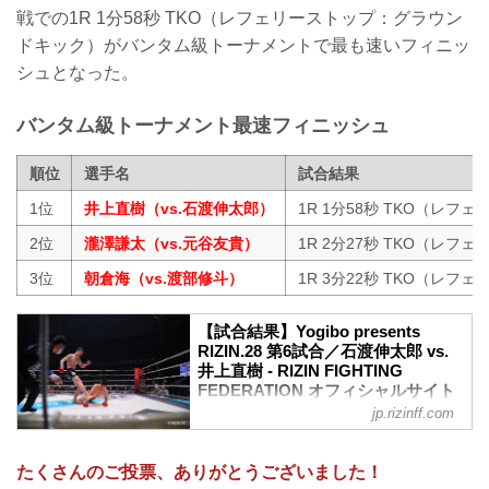
戦での1R 1分58秒 TKO（レフェリーストップ：グラウン
ドキック）がバンタム級トーナメントで最も速いフィニッ
シュとなった。
バンタム級トーナメント最速フィニッシュ
順位
選手名
試合結果
1位
井上直樹（vs.石渡伸太郎）
1R 1分58秒 TKO（レ
2位
瀧澤謙太（vs.元谷友貴）
1R 2分27秒 TKO（レ
3位
朝倉海（vs.渡部修斗）
1R 3分22秒 TKO（レ
【試合結果】Yogibo presents
RIZIN.28 第6試合／石渡伸太郎 vs.
井上直樹 - RIZIN FIGHTING
FEDERATION オフィシャルサイト
jp.rizinff.com
Full Fight
Full Fight | 石渡伸太郎 vs. 井上直樹 /
Shintaro Ishiwatari vs. Naoki Inoue -
たくさんのご投票、ありがとうございました！
RIZIN.28