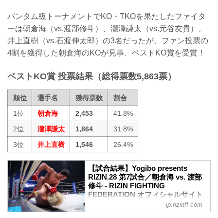
バンタム級トーナメントでKO・TKOを果たしたファイタ
ーは朝倉海（vs.渡部修斗）、瀧澤謙太（vs.元谷友貴）、
井上直樹（vs.石渡伸太郎）の3名だったが、ファン投票の
4割を獲得した朝倉海のKOが見事、ベストKO賞を受賞！
ベストKO賞 投票結果（総得票数5,863票）
順位
選手名
獲得票数
割合
1位
朝倉海
2,453
41.8%
2位
瀧澤謙太
1,864
31.8%
3位
井上直樹
1,546
26.4%
【試合結果】Yogibo presents
RIZIN.28 第7試合／朝倉海 vs. 渡部
修斗 - RIZIN FIGHTING
FEDERATION オフィシャルサイト
jp.rizinff.com
Full Fight
Full Fight | 朝倉海 vs. 渡部修斗 / Kai