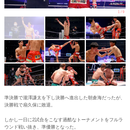
準決勝で瀧澤謙太を下し決勝へ進出した朝倉海だったが、
決勝戦で扇久保に敗退。
しかし一日に2試合をこなす過酷なトーナメントをフルラ
ウンド戦い抜き、準優勝となった。