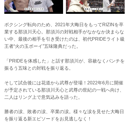
ボクシング転向のため、2021年大晦日をもってRIZINを卒
業する那須川天心。那須川の対戦相手がなかなか決まらな
い中、最後の相手を引き受けたのは、初代PRIDEライト級
王者“火の玉ボーイ”五味隆典だった。
「PRIDEを体感した」と話す那須川が、容赦なくパンチを
振るう五味との対戦を振り返る。
そして試合後には花道から武尊が登場！2022年6月に開催
が予定されている那須川天心と武尊の世紀の一戦へ向け、
二人はリング上で意気込みを語った。
勝者の涙、敗者の涙、卒業の涙。様々な涙を見せた大晦日
を振り返る新エピソードをお見逃しなく！