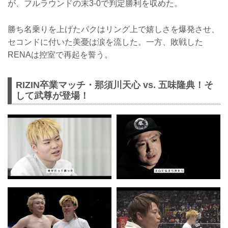
が、フルラウンドの末3-0で判定勝利を収めた。
勝ち名乗りを上げたパクはリング上で嬉しさを爆発させ、
セコンドに付いた美憂は涙を流した。一方、敗戦した
RENAは控室で再起を誓う。
RIZIN卒業マッチ・那須川天心 vs. 五味隆典！そ
して武尊が登場！