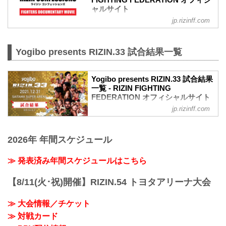
FIGHTING FEDERATION オフィシ
ャルサイト
jp.rizinff.com
RIZIN CONFESSIONS の記事一覧 - 格闘
技イベント「RIZIN」（ライジン）と
「RIZIN FIGHTING FEDERATION」（ラ
Yogibo presents RIZIN.33 試合結果一覧
イジン ファイティング フェデレーショ
ン）の情報・加盟団体について発信して
いきます。
Yogibo presents RIZIN.33 試合結果
一覧 - RIZIN FIGHTING
FEDERATION オフィシャルサイト
jp.rizinff.com
第16試合／RIZIN JAPAN GP2021 バンタ
ム級トーナメント 決勝 朝倉海 vs. 扇久保
博正
2026年 年間スケジュール
Full Fight | 朝倉海 vs. 扇久保博正 2 / Kai
Asakura vs. Hiromasa Ougikubo 2 -
RIZIN.33
≫ 発表済み年間スケジュールはこちら
youtu.be
RIZIN MMAトーナメントルール：5分
【8/11(火･祝)開催】RIZIN.54 トヨタアリーナ大会
3R（61.0kg）
（LOSE）朝倉海 vs. 扇久保博正（WIN）
≫ 大会情報／チケット
3R 判定 （0-3）
≫ 対戦カード
≫ 試合結果詳細
第15試合／ライト級タイトルマッチ ホベ