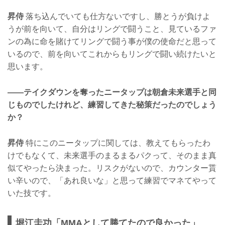
昇侍
落ち込んでいても仕方ないですし、勝とうが負けよ
うが前を向いて、自分はリングで闘うこと、見ているファ
ンの為に命を賭けてリングで闘う事が僕の使命だと思って
いるので、前を向いてこれからもリングで闘い続けたいと
思います。
——テイクダウンを奪ったニータップは朝倉未来選手と同
じものでしたけれど、練習してきた秘策だったのでしょう
か？
昇侍
特にこのニータップに関しては、教えてもらったわ
けでもなくて、未来選手のまるまるパクって、そのまま真
似てやったら決まった。リスクがないので、カウンター貰
い辛いので、「あれ良いな」と思って練習でマネてやって
いた技です。
堀江圭功「MMAとして勝てたので良かった」