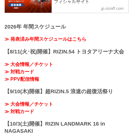
フィシャルサイト
jp.rizinff.com
第14試合／スペシャルワンマッチ 昇侍
vs. 萩原京平
RIZIN MMAルール：5分 3R（66.0kg）
2026年 年間スケジュール
（LOSE）昇侍 vs. 萩原京平（WIN）
2R 1分19秒 TKO（レフェリーストップ：
スタンドパンチ）
≫ 発表済み年間スケジュールはこちら
≫ 試合結果詳細
第13試合／スペシャルワンマッチ 堀江圭
【8/11(火･祝)開催】RIZIN.54 トヨタアリーナ大会
功 vs. 中田大貴
RIZIN MMAルール：5分 3R（68.0kg）
≫ 大会情報／チケット
（WIN）堀江圭功 vs. 中田大貴（LOSE）
≫ 対戦カード
3R 判定 （3-0）
≫ 試合結果詳細
≫ PPV配信情報
第12試合／スペシャルワンマッチ ストラ
ッサー...
【9/10(木)開催】超RIZIN.5 浪速の超復活祭り
≫ 大会情報／チケット
≫ 対戦カード
【10/3(土)開催】RIZIN LANDMARK 16 in
NAGASAKI