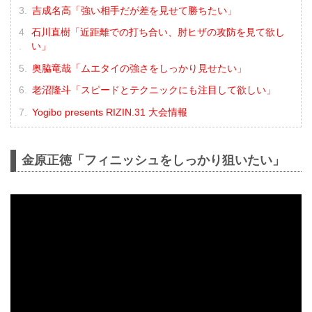
吉成名高「強い相手だが差を見せて勝ちたい」
石川直樹「近距離での打ち合い、肘ヒザの攻防を見て欲し
い」
奥脇竜哉「ムエタイの強さをしっかり見せたい」
老沼隆斗「スピードとテクニックにも注目して欲しい」
Yogibo presents RIZIN.31 大会情報
金原正徳「フィニッシュをしっかり狙いたい」