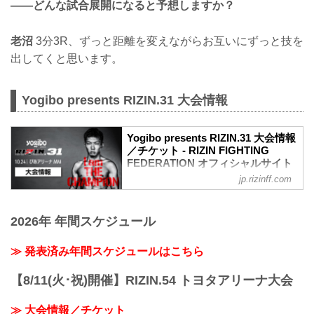
——どんな試合展開になると予想しますか？
老沼
3分3R、ずっと距離を変えながらお互いにずっと技を
出してくと思います。
Yogibo presents RIZIN.31 大会情報
Yogibo presents RIZIN.31 大会情報
／チケット - RIZIN FIGHTING
FEDERATION オフィシャルサイト
jp.rizinff.com
大会概要
名称
Yogibo presents RIZIN.31
2026年 年間スケジュール
日時
2021年10月24日（日）12:30開場 / 14:00
開始
≫ 発表済み年間スケジュールはこちら
終了予定時間
19:00〜20:00頃
【8/11(火･祝)開催】RIZIN.54 トヨタアリーナ大会
※試合内容、イベント進行によって終了
予定時間が前後することがありますので
≫ 大会情報／チケット