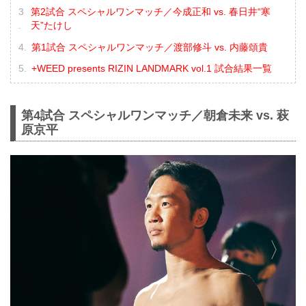
第2試合 スペシャルワンマッチ／今成正和 vs. 春日井“寒
天”たけし
第1試合 スペシャルワンマッチ／渡部修斗 vs. 内藤頌貴
+WEED presents RIZIN LANDMARK vol.1 試合結果一覧
第4試合 スペシャルワンマッチ／朝倉未来 vs. 萩
原京平