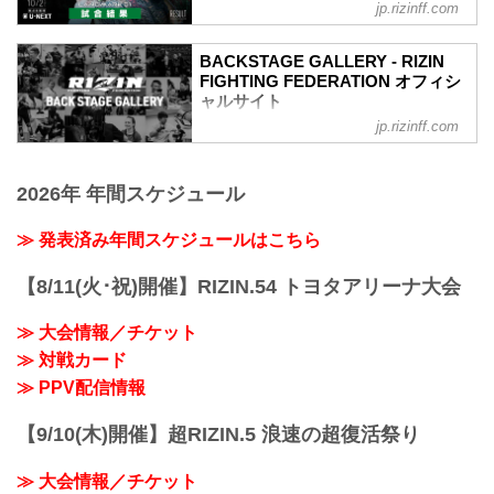
フィシャルサイト
jp.rizinff.com
第4試合／スペシャルワンマッチ 朝倉未
来 vs. 萩原京平
BACKSTAGE GALLERY - RIZIN
RIZIN MMAルール：5分 3R（68.0kg）
FIGHTING FEDERATION オフィシ
（WIN）朝倉未来 vs. 萩原京平（LOSE）
ャルサイト
3R 判定 （3-0）
jp.rizinff.com
BACKSTAGE GALLERY の記事一覧 - 格
≫ 試合結果詳細
闘技イベント「RIZIN」（ライジン）と
第3試合／スペシャルワンマッチ 鈴木博
「RIZIN FIGHTING FEDERATION」（ラ
昭 vs. 奥田啓介
2026年 年間スケジュール
イジン ファイティング フェデレーショ
RIZIN MMAルール：5分 3R（71.0kg）
ン）の情報・加盟団体について発信して
（WIN）鈴木博昭 vs. 奥田啓介（LOSE）
いきます。
≫ 発表済み年間スケジュールはこちら
1R 1分42秒 TKO（レフェリーストップ：
グラウンドパンチ）
≫ 試合結果詳細
【8/11(火･祝)開催】RIZIN.54 トヨタアリーナ大会
第2試合／スペシャルワンマッチ 今成正
和...
≫ 大会情報／チケット
≫ 対戦カード
≫ PPV配信情報
【9/10(木)開催】超RIZIN.5 浪速の超復活祭り
≫ 大会情報／チケット