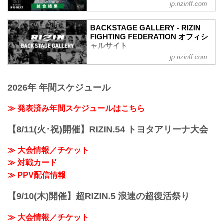
フィシャルサイト
jp.rizinff.com
第4試合／スペシャルワンマッチ 朝倉未
来 vs. 萩原京平
BACKSTAGE GALLERY - RIZIN
RIZIN MMAルール：5分 3R（68.0kg）
FIGHTING FEDERATION オフィシ
（WIN）朝倉未来 vs. 萩原京平（LOSE）
ャルサイト
3R 判定 （3-0）
jp.rizinff.com
BACKSTAGE GALLERY の記事一覧 - 格
≫ 試合結果詳細
闘技イベント「RIZIN」（ライジン）と
第3試合／スペシャルワンマッチ 鈴木博
「RIZIN FIGHTING FEDERATION」（ラ
昭 vs. 奥田啓介
2026年 年間スケジュール
イジン ファイティング フェデレーショ
RIZIN MMAルール：5分 3R（71.0kg）
ン）の情報・加盟団体について発信して
（WIN）鈴木博昭 vs. 奥田啓介（LOSE）
いきます。
≫ 発表済み年間スケジュールはこちら
1R 1分42秒 TKO（レフェリーストップ：
グラウンドパンチ）
≫ 試合結果詳細
【8/11(火･祝)開催】RIZIN.54 トヨタアリーナ大会
第2試合／スペシャルワンマッチ 今成正
和...
≫ 大会情報／チケット
≫ 対戦カード
≫ PPV配信情報
【9/10(木)開催】超RIZIN.5 浪速の超復活祭り
≫ 大会情報／チケット