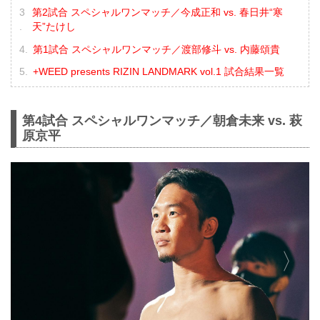
第2試合 スペシャルワンマッチ／今成正和 vs. 春日井“寒
天”たけし
第1試合 スペシャルワンマッチ／渡部修斗 vs. 内藤頌貴
+WEED presents RIZIN LANDMARK vol.1 試合結果一覧
第4試合 スペシャルワンマッチ／朝倉未来 vs. 萩
原京平