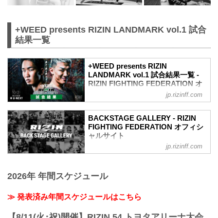
+WEED presents RIZIN LANDMARK vol.1 試合
結果一覧
+WEED presents RIZIN
LANDMARK vol.1 試合結果一覧 -
RIZIN FIGHTING FEDERATION オ
フィシャルサイト
jp.rizinff.com
第4試合／スペシャルワンマッチ 朝倉未
来 vs. 萩原京平
BACKSTAGE GALLERY - RIZIN
RIZIN MMAルール：5分 3R（68.0kg）
FIGHTING FEDERATION オフィシ
（WIN）朝倉未来 vs. 萩原京平（LOSE）
ャルサイト
3R 判定 （3-0）
jp.rizinff.com
BACKSTAGE GALLERY の記事一覧 - 格
≫ 試合結果詳細
闘技イベント「RIZIN」（ライジン）と
第3試合／スペシャルワンマッチ 鈴木博
「RIZIN FIGHTING FEDERATION」（ラ
昭 vs. 奥田啓介
2026年 年間スケジュール
イジン ファイティング フェデレーショ
RIZIN MMAルール：5分 3R（71.0kg）
ン）の情報・加盟団体について発信して
（WIN）鈴木博昭 vs. 奥田啓介（LOSE）
いきます。
≫ 発表済み年間スケジュールはこちら
1R 1分42秒 TKO（レフェリーストップ：
グラウンドパンチ）
≫ 試合結果詳細
【8/11(火･祝)開催】RIZIN.54 トヨタアリーナ大会