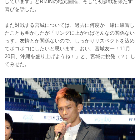
しています」とRIZINの地元開催、そして初参戦を果たす
喜びを話した。
また対戦する宮城については、過去に何度か一緒に練習し
たことも明かしたが「リングに上がればそんなの関係ない
っす。友情とか関係ないので、しっかりリスペクトを込め
てボコボコにしたいと思います。おい、宮城友一！11月
20日、沖縄を盛り上げようね！」と、宮城に挑発（？）し
てみせた。