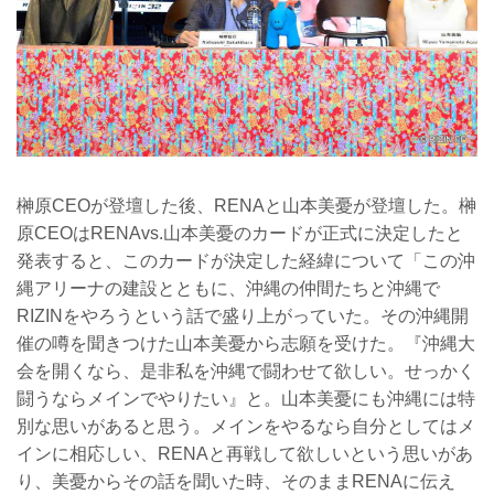
榊原CEOが登壇した後、RENAと山本美憂が登壇した。榊
原CEOはRENAvs.山本美憂のカードが正式に決定したと
発表すると、このカードが決定した経緯について「この沖
縄アリーナの建設とともに、沖縄の仲間たちと沖縄で
RIZINをやろうという話で盛り上がっていた。その沖縄開
催の噂を聞きつけた山本美憂から志願を受けた。『沖縄大
会を開くなら、是非私を沖縄で闘わせて欲しい。せっかく
闘うならメインでやりたい』と。山本美憂にも沖縄には特
別な思いがあると思う。メインをやるなら自分としてはメ
インに相応しい、RENAと再戦して欲しいという思いがあ
り、美憂からその話を聞いた時、そのままRENAに伝え