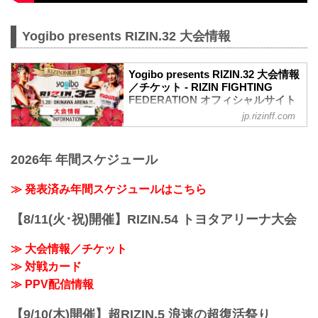
Yogibo presents RIZIN.32 大会情報
Yogibo presents RIZIN.32 大会情報
／チケット - RIZIN FIGHTING
FEDERATION オフィシャルサイト
jp.rizinff.com
大会概要
名称
Yogibo presents RIZIN.32
2026年 年間スケジュール
日時
2021年11月20日（土）12:30開場（予
定）/ 14:00開始（予定）
≫ 発表済み年間スケジュールはこちら
※開場・開始時間は予定です。決定次第
RIZIN FFオフィシャルサイトにてご案内
【8/11(火･祝)開催】RIZIN.54 トヨタアリーナ大会
します。
終了予定時間
≫ 大会情報／チケット
19:00〜20:00頃
≫ 対戦カード
※試合内容、イベント進行によって終了
予定時間が前後することがありますので
≫ PPV配信情報
ご了承ください。
会場
【9/10(木)開催】超RIZIN.5 浪速の超復活祭り