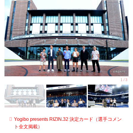
をテーマに、主要都市を中心に開催して
いる通常のナンバーシリーズやRIZIN
LANDMARKとは異なり、この「RIZIN
TRIGGER」は今後、国内のあらゆる場所
で開催を予定。その地域の選手を発掘す
ることや、ナンバーシリーズやRIZIN
LAND...
Yogibo presents RIZIN.32 決定カード（選手コメン
ト全文掲載）