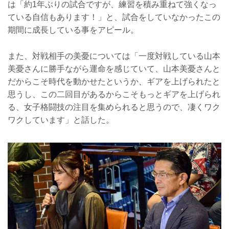
は「約1年ぶりの試合ですが、練習を積み重ねて強くなっ
ている自信もあります！」と、試合をしていなかったこの
期間に成長している事をアピール。
また、対戦相手の美憂については「一度対戦している山本
美憂さんに勝手ながら運命を感じていて、山本美憂さんと
だからこそ時代を動かせたというか、ギアを上げられたと
思うし、この二回目があるからこそもっとギアを上げられ
る、女子格闘技の注目を集められると思うので、凄くワク
ワクしています」と話した。