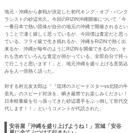
地元・沖縄から参戦が決定した初代キング・オブ・パンク
ラシストの砂辺光久。今回のRIZIN沖縄開催について「今
一番日本で熱い団体が自分の地元の沖縄で開催されるとい
うことで凄く嬉しく思っているが、今回僕は査定だと思っ
ている。フライ級で生き残れるか、沖縄をRIZINで熱く出
来るか、沖縄が毎年のようにRIZINを開催できるのか。そ
れも含めていろんな査定が掛かっている。全部自分で持っ
て行こうと思います！」と、地元沖縄を盛り上げる意気込
みを人一倍熱く語った。
対する村元友太郎は「『琉球のスピードスターvs北陸の牛
若丸』のスピード対決を、瞬き厳禁でお楽しみください！
日本軽量級を引っ張ってきた砂辺選手をぶっ倒して世代交
代します！！」というコメントが代読された。
安谷屋「沖縄を盛り上げようね！」宮城「安谷
屋に全てぶつけて行きたい」