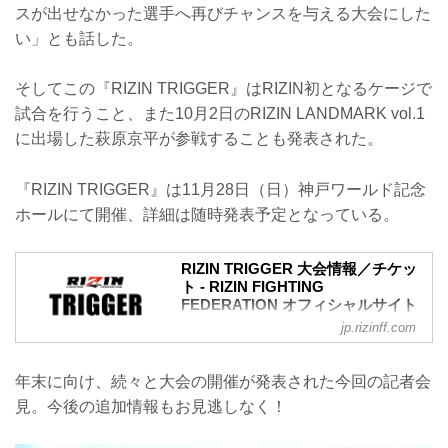
スが出せなかった選手へ再びチャンスを与える大会にした
い」とも話した。
そしてこの『RIZIN TRIGGER』はRIZIN初となるケージで
試合を行うこと、また10月2日のRIZIN LANDMARK vol.1
に出場した萩原京平が参戦することも発表された。
『RIZIN TRIGGER』は11月28日（日）神戸ワールド記念
ホールにて開催、詳細は随時発表予定となっている。
RIZIN TRIGGER 大会情報／チケッ
ト - RIZIN FIGHTING
FEDERATION オフィシャルサイト
jp.rizinff.com
RIZIN TRIGGERとは
「TRIGGER（トリガー）」＝ 引き金を
引く／きっかけとなる／作動させる
年末に向け、続々と大会の開催が発表された今回の記者会
ここから何かが始まる、新しいスターが
見。今後の追加情報もお見逃しなく！
誕生する、という思いが込められた
「RIZIN TRIGGER」。
『再生・回帰、発掘・育成、地域活性』