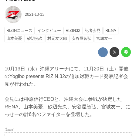
2021-10-13
RIZINニュース
インタビュー
RIZIN32
記者会見
RENA
山本美憂
砂辺光久
村元友太郎
安谷屋智弘
宮城友一
10月13日（水）沖縄アリーナにて、11月20日（土）開催
のYogibo presents RIZIN.32の追加対戦カード発表記者会
見が行われた。
会見には榊原信行CEOと、沖縄大会に参戦が決定した
RENA、山本美憂、砂辺光久、安谷屋智弘、宮城友一、に
っせーの計6名のファイターを登壇した。