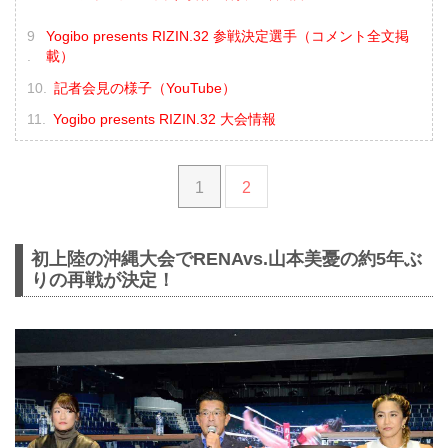
Yogibo presents RIZIN.32 参戦決定選手（コメント全文掲
載）
記者会見の様子（YouTube）
Yogibo presents RIZIN.32 大会情報
1
2
初上陸の沖縄大会でRENAvs.山本美憂の約5年ぶ
りの再戦が決定！