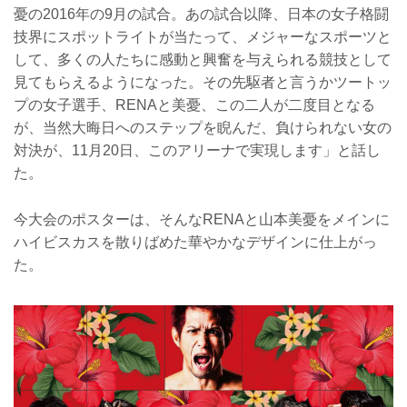
憂の2016年の9月の試合。あの試合以降、日本の女子格闘
技界にスポットライトが当たって、メジャーなスポーツと
して、多くの人たちに感動と興奮を与えられる競技として
見てもらえるようになった。その先駆者と言うかツートッ
プの女子選手、RENAと美憂、この二人が二度目となる
が、当然大晦日へのステップを睨んだ、負けられない女の
対決が、11月20日、このアリーナで実現します」と話し
た。
今大会のポスターは、そんなRENAと山本美憂をメインに
ハイビスカスを散りばめた華やかなデザインに仕上がっ
た。