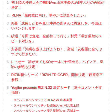
初上陸の沖縄大会でRENAvs.山本美憂の約5年ぶりの再戦が
決定！
RENA「最終章に向け、華やかに試合をしたい」
美憂「成長した姿を見せ沖縄の皆さんに恩返しを。今回は
リベンジします！」
砂辺「今回は査定、全部持って行く」村元「瞬き厳禁のス
ピード対決を」
安谷屋「沖縄を盛り上げようね！」宮城「安谷屋に全てぶ
つけて行きたい」
にっせー「誰が来てもKOか一本で仕留める」ベイノア、皇
治の参戦も決定！
RIZIN新シリーズ『RIZIN TRIGGER』開催決定！萩原京平
参戦！
Yogibo presents RIZIN.32 決定カード（選手コメント全文
掲載）
スペシャルワンマッチ／RENA vs. 山本美憂
スペシャルワンマッチ／砂辺光久 vs. 村元友太郎
スペシャルワンマッチ／安谷屋智弘 vs. 宮城友一