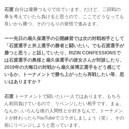
石渡
自分は優勝つもりで出ています。だけど、二回戦の
事を考えていたら負けると思うので、ここでどうなっても
良いから勝つ、そのつもりの覚悟で進みます。
ーー先日の扇久保選手の公開練習では次の対戦相手として
「石渡選手と井上選手の勝者と闘いたい。でも石渡選手が
勝つと思う」と話していたり、RIZIN CONFESSIONSで
は石渡選手の奥様と扇久保選手の彼女さんが対談したり、
2019年の大晦日の対戦から扇久保博正選手をどう感じて
いるか、トーナメントで勝ち上がったら再戦したい等、思
いはありますか？
石渡
トーナメントで闘いたい一人ではあります。もちろ
ん前回負けているので、リベンジしたい相手です。まぁ、
なんか...いろんな彼の人間性とか好きなんで、トーナメン
トが終わったらYouTubeでコラボしましょう（笑）。その
前にリベンジしようと思っています。