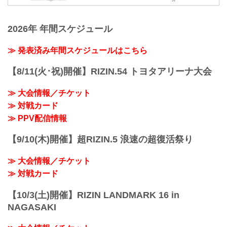
（火）23:59
【5/12更新】開催日延期に関して
RIZIN FF オフィシャルファンクラブサイ
5月30日（日）丸善インテックアリーナ大
ト 強者ノ巣
2026年 年間スケジュール
阪にて開催を予定しておりましたYogibo
RIZIN FIGHTING...
presents RIZIN.29の開催日が、6月27日
（日）へ延期となりました。（ご購入の
≫ 発表済み年間スケジュールはこちら
チケットは延期日程にそのままご利用に
なれます。）
【8/11(火･祝)開催】RIZIN.54 トヨタアリーナ大会
開催日延期に伴うチケットの払戻しに関
しては以下のページをご確認ください。
≫ 大会情報／チケット
各プレイガイド払戻し期間 一覧
≫ 対戦カード
イープラス：5月18日（火）12:00 〜 5月
24日（月）18:00
≫ PPV配信情報
チケットぴあ：5月18日（火）10:00 〜 5
月24...
【9/10(木)開催】超RIZIN.5 浪速の超復活祭り
≫ 大会情報／チケット
≫ 対戦カード
【10/3(土)開催】RIZIN LANDMARK 16 in
NAGASAKI