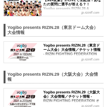
【5/24更新】17LIVEで生配信！あな
たの質問に選手が答える？！
Yogibo presents RIZIN.28 &
jp.rizinff.com
RIZIN.29 公開練習 - RIZIN
FIGHTING FEDERATION オフィシ
ャルサイト
Yogibo presents RIZIN.28（東京ドーム大会）
東京ドームで開催されるYogibo presents
大会情報
RIZIN.28と、丸善インテックアリーナ大
阪で開催されるYogibo presents RIZIN.29
に出場する選手たちの公開練習を、
Yogibo presents RIZIN.28（東京ド
17LIVEで生配信することが決定！
ーム大会）大会情報／チケット情報
公開練習の様子はRIZIN FF イチナナ公式
- RIZIN FIGHTING FEDERATION
アカウントから生配信され、選手への質
オフィシャルサイト
jp.rizinff.com
疑応答も行われる予定だ！選手への質疑
応答の際には、ライブ配信中に寄せられ
【4/23更新】開催日延期に関して
たコメントを選手に質問すること
5月23日（日）東京ドームにて開催を予定
も…！？
しておりましたYogibo presents RIZIN.28
Yogibo presents RIZIN.29（大阪大会）大会情
大会を間近に控えた選手たちの練習風
の開催日が、6月13日（日）へ延期となり
報
景、質疑応答の様子を是非ライブ配信
ました。（ご購入のチケットは延期日程
で...
にそのままご利用になれます。）
開催日延期に伴うチケットの払戻しに関
Yogibo presents RIZIN.29（大阪大
しては以下のページをご確認ください。
会）大会情報／チケット情報 -
RIZIN FIGHTING FEDERATION オ
チケット払戻期間
フィシャルサイト
2021年4月28日（水）10:00 〜 5月4日
jp.rizinff.com