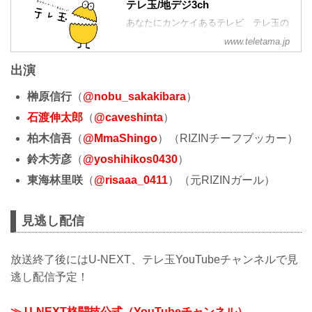
テレ玉/地デジ3ch
あなたにカンケイあるテレビ テレ玉の
公式ホームページです。
www.teletama.jp
出演
榊原信行
（
@nobu_sakakibara
）
石渡伸太郎
（
@caveshinta
）
柏木信吾
（
@MmaShingo
）（RIZINチーフブッカー）
鈴木芳彦
（
@yoshihikos0430
）
東海林里咲
（
@risaaa_0411
）（元RIZINガール）
見逃し配信
放送終了後にはU-NEXT、テレ玉YouTubeチャンネルで見
逃し配信予定！
≫ U-NEXT格闘技公式（YouTubeチャンネル）