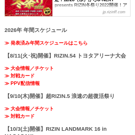
名称
ぞ！
presents RIZIN冬祭り2022開催！ア
presents RIZIN.40の各配信サービスの
湘南美容クリニック presents RIZIN.40
会場内には特設リングコーナーが設置さ
イドルフェス、お笑いライブの実施
PPV配信チケット情報をまとめたぞ！
jp.rizinff.com
日時
れ様々なイベントを開催予定！また今年
も決定！ - RIZIN FIGHTING
会場に来れない方はお好きな配信サービ
2022年12月31日（土）12:00開場 / 14:00
もRIZINオリジナルお守りを販売する
FEDERATION オフィシャルサイト
スで、湘南美容クリニック presents
開始
RIZIN神社や飲食エリア、グッズ販売コー
RIZIN.40を全試合リアルタイムで視聴し
更新情報
2026年 年間スケジュール
会場
ナーなど、皆んなで楽しめるブースが盛
よう！
12/21（水）更新
さいたま...
りだくさん！
PPV配信スケジュール一覧
U-NEXTが冠協賛に決定！
≫ 発表済み年間スケジュールはこちら
格闘技EXPO 2022は入場無料！大晦日は
配信日時 料金 配信媒体 ア...
12/13（火）更新
コミュニティアリーナで格闘技EXPO
RIZIN冬祭り2022 MC & RIZIN冬祭り2022
2022を楽しもう！
【8/11(火･祝)開催】RIZIN.54 トヨタアリーナ大会
アンバサダー決定！
格闘技EXPO 2022 特設リングコーナー
12月28日（水）から12月30日（金）の3
イベントスケジュー...
≫ 大会情報／チケット
日間に渡り六本木ヒルズアリーナにて、
U-NEXT presents RIZIN冬祭り2022が開
≫ 対戦カード
催されることが決定したぞ！
≫ PPV配信情報
このRIZIN冬祭り2022では、人気アイド
ルグループによるアイドルフェス
【9/10(木)開催】超RIZIN.5 浪速の超復活祭り
「ULTRA RIDOLフェス」や人気お笑い芸
人たちによるお笑いライブ「Z-1グランプ
≫ 大会情報／チケット
リ...
≫ 対戦カード
【10/3(土)開催】RIZIN LANDMARK 16 in