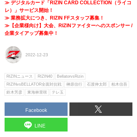
≫ デジタルカード「RIZIN CARD COLLECTION（ライコ
レ）」サービス開始！
≫ 業務拡大につき、RIZIN FFスタッフ募集！
≫【企業様向け】大会、RIZINファイターへのスポンサー /
企業タイアップ募集中！
2022-12-23
RIZINニュース
RIZIN40
BellatorvsRizin
RIZINvsBELLATOR全面対抗戦
榊原信行
石渡伸太郎
柏木信吾
鈴木芳彦
東海林里咲
テレ玉
Facebook
LINE