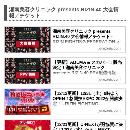
湘南美容クリニック presents RIZIN.40 大会情
報／チケット
湘南美容クリニック presents
RIZIN.40 大会情報／チケット -
RIZIN FIGHTING FEDERATION オ
フィシャルサイト
jp.rizinff.com
更新情報
12/21（水）更新
【更新】ABEMA & スカパー！販売
チケット
決定！湘南美容クリニック
SA席（17,000円）が12/22（木）10:00よ
presents RIZIN.40 PPV配信情報 -
り販売開始！
RIZIN FIGHTING FEDERATION オ
jp.rizinff.com
12/15（木）更新
フィシャルサイト
チケット
更新情報
VVIP席、VIP席、SRS席、A席は完売い
【12/12更新】12/31（土）9時より
12/12（月）更新
OPEN！格闘技EXPO 2022が開催決
たしました。
以下のプラットフォームでもPPV配信の
定！ - RIZIN FIGHTING
MOVIE
販売が決定！
FEDERATION オフィシャルサイト
【Trailer】湘南美容クリニック presents
jp.rizinff.com
ABEMA
RIZIN.40 in さいたまスーパーアリーナ
12月31日（土）さいたまスーパーアリー
スカパー！（※販売開始は12/23（金））
youtu.be
ナのコミュニティアリーナで行われる
12月31日（土）さいたまスーパーアリー
【12/21更新】U-NEXTが冠協賛に決
大会概要
『格闘技EXPO 2022』の詳細が決定した
ナにて開催される湘南美容クリニック
定！12/28（水）からU-NEXT