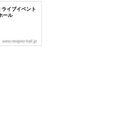
 | ライブイベント
ホール
www.newpier-hall.jp