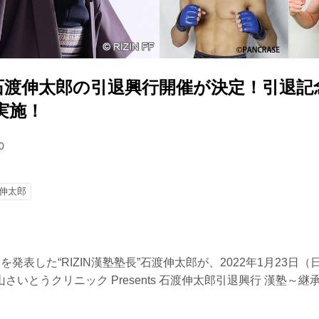
）石渡伸太郎の引退興行開催が決定！引退
実施！
0
伸太郎
を発表した“RIZIN漢塾塾長”石渡伸太郎が、2022年1月23日
さいとうクリニック Presents 石渡伸太郎引退興行 漢塾～