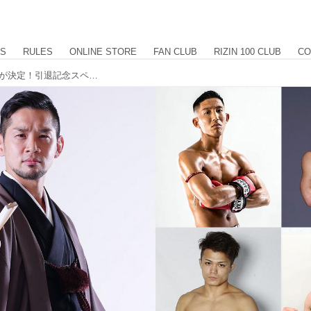
US
RULES
ONLINE STORE
FAN CLUB
RIZIN 100 CLUB
CO
1/23（日）石渡伸太郎の引退興行開催が決定！引退記念スペシャルエキシを実施！