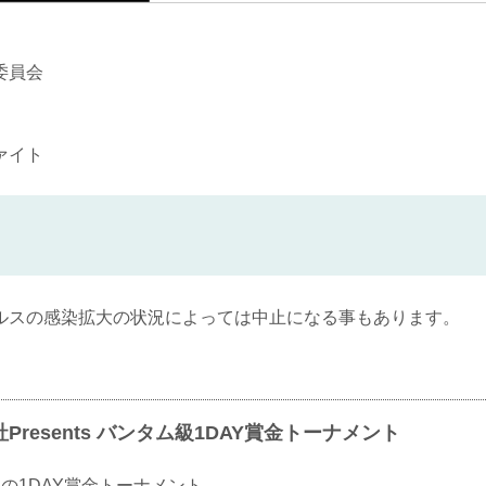
ファイトショーツ、ボクシンググローブ、ラッシ
格闘技グッズ用品。UFC、RIZIN、BellatorのMMA
委員会
ァイト
ルスの感染拡大の状況によっては中止になる事もあります。
resents バンタム級1DAY賞金トーナメント
の1DAY賞金トーナメント