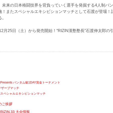
、未来の日本格闘技界を背負っていく選手を発掘する4人制バン
施！またスペシャルエキシビションマッチとして石渡が登場！
る。
年12月25日（土）から発売開始！“RIZIN漢塾塾長”石渡伸太郎
resents バンタム級1DAY賞金トーナメント
リザーブマッチ
ntsスペシャルエキシビションマッチ
のご挨拶
ts RIZIN.33 大会情報