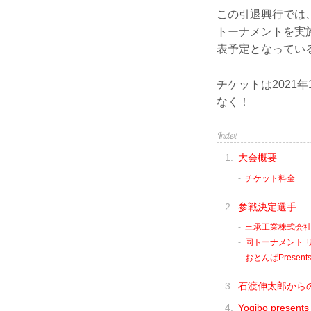
この引退興行では
トーナメントを実
表予定となってい
チケットは2021
なく！
大会概要
チケット料金
参戦決定選手
三承工業株式会社P
同トーナメント 
おとんばPrese
石渡伸太郎から
Yogibo presen