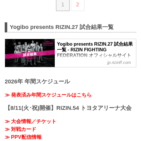
1
2
Yogibo presents RIZIN.27 試合結果一覧
Yogibo presents RIZIN.27 試合結果
一覧 - RIZIN FIGHTING
FEDERATION オフィシャルサイト
jp.rizinff.com
第14試合 女子スーパーアトム級タイトル
マッチ／浜崎朱加 vs. 浅倉カンナ
RIZIN 女子MMAルール：5分
2026年 年間スケジュール
3R（49.0kg）
※肘あり
（WIN）浜崎朱加 vs. 浅倉カンナ
≫ 発表済み年間スケジュールはこちら
（LOSE）
3R 判定 （2-1）
【8/11(火･祝)開催】RIZIN.54 トヨタアリーナ大会
≫ 試合結果詳細
第13試合 スペシャルワンマッチ／ホベル
≫ 大会情報／チケット
ト・サトシ・ソウザ vs. 徳留一樹
≫ 対戦カード
RIZIN MMAルール：5分 3R（71.0kg）
（WIN）ホベルト・サトシ・ソウザ vs.
≫ PPV配信情報