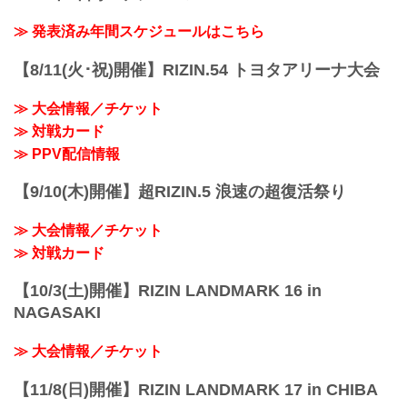
2020年12月31日（木）12:00開場／14:00
開始
≫ 発表済み年間スケジュールはこちら
終了予定時間
22:30頃
【8/11(火･祝)開催】RIZIN.54 トヨタアリーナ大会
※試合内容、イベント進行によって終了
予定時間が前後することがありますので
≫ 大会情報／チケット
ご了承ください。
≫ 対戦カード
会場
さいたまスーパーアリーナ
≫ PPV配信情報
JR京浜東北線・JR上野東京ライン（宇都
宮線・高崎線）「さいたま新都心」駅か
【9/10(木)開催】超RIZIN.5 浪速の超復活祭り
ら徒歩3分
JR埼京線「北与野」駅から徒歩7分
≫ 大会情報／チケット
≫ Googleマップで見る（外部サイト）
たまアリ△タウン ー キテ、ミテ、ジッカ
≫ 対戦カード
ン
...
【10/3(土)開催】RIZIN LANDMARK 16 in
NAGASAKI
≫ 大会情報／チケット
【11/8(日)開催】RIZIN LANDMARK 17 in CHIBA