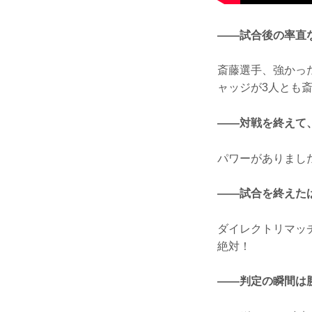
——試合後の率直
斎藤選手、強かっ
ャッジが3人とも
——対戦を終えて
パワーがありまし
——試合を終えた
ダイレクトリマッ
絶対！
——判定の瞬間は