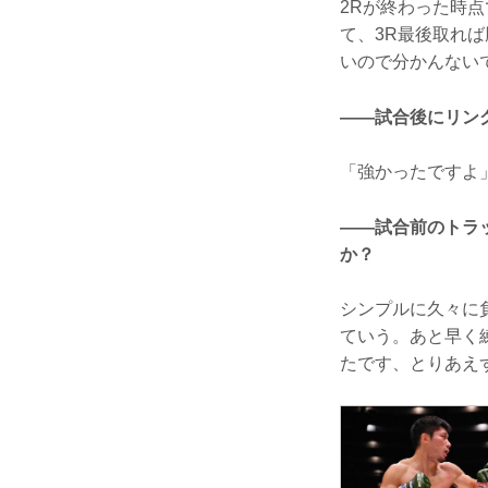
2Rが終わった時
て、3R最後取れ
いので分かんない
——試合後にリン
「強かったですよ
——試合前のトラ
か？
シンプルに久々に
ていう。あと早く
たです、とりあえ