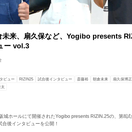
、扇久保など、Yogibo presents RIZ
 vol.3
2
タビュー
RIZIN25
試合後インタビュー
斎藤裕
朝倉未来
扇久保博正
豪太
城ホールにて開催されたYogibo presents RIZIN.25の、第
試合後インタビューを公開！