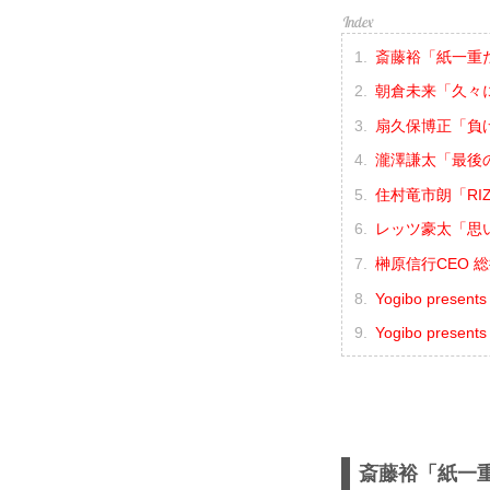
斎藤裕「紙一重
朝倉未来「久々
扇久保博正「負
瀧澤謙太「最後
住村竜市朗「R
レッツ豪太「思
榊原信行CEO 
Yogibo presen
Yogibo prese
斎藤裕「紙一