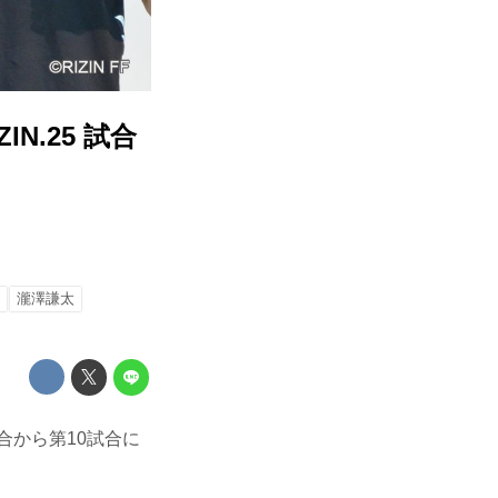
IN.25 試合
瀧澤謙太
8試合から第10試合に