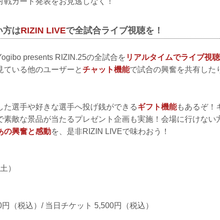
対戦カード発表をお見逃しなく！
い方は
RIZIN LIVE
で全試合ライブ視聴を！
ogibo presents RIZIN.25の全試合を
リアルタイムでライブ視聴
見ている他のユーザーと
チャット機能
で試合の興奮を共有した
した選手や好きな選手へ投げ銭ができる
ギフト機能
もあるぞ！
で素敵な景品が当たるプレゼント企画も実施！会場に行けない
あの興奮と感動
を、是非RIZIN LIVEで味わおう！
（土）
00円（税込）/ 当日チケット 5,500円（税込）