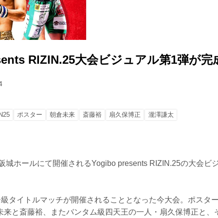
resents RIZIN.25大会ビジュアル第1弾が
4
N25
ポスター
朝倉未来
斎藤裕
扇久保博正
瀧澤謙太
城ホールにて開催されるYogibo presents RIZIN.25の大
ェザー級タイトルマッチが開催されることとなった今大会。ポスタ
未来と斎藤裕、またバンタム級四天王の一人・扇久保博正と、