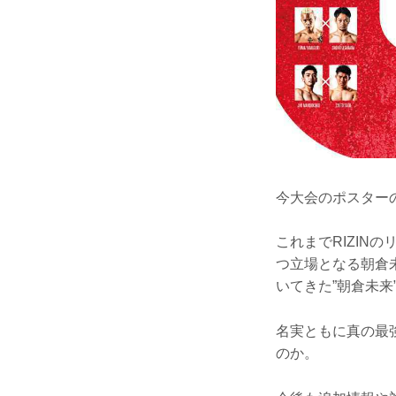
今大会のポスター
これまでRIZI
つ立場となる朝倉未
いてきた”朝倉未
名実ともに真の最
のか。