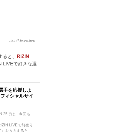
rizinff.lixve.live
すると、
RIZIN
 LIVEで好きな選
て選手を応援しよ
ON オフィシャルサイ
ZIN.25では、今回も
ZIN LIVEで前売り
ド』を入力すると、