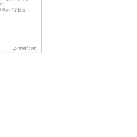
ぞ！
な選手の『応援コー
jp.rizinff.com