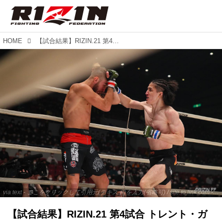
HOME
【試合結果】RIZIN.21 第4試合 トレント・ガーダム vs. 井上直樹
via text - ここをクリックして引用元(テキスト)を入力(省略可) / site.to.link.com - ここをクリックして引用元を入力(省略可)
【試合結果】RIZIN.21 第4試合 トレント・ガ