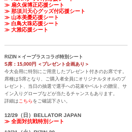
≫ 扇久保博正応援シート
≫ 那須川天心グッズ付応援シート
≫ 山本美憂応援シート
≫ 白鳥大珠応援シート
≫ 大雅応援シート
RIZIN × イープラスコラボ特別シート
S席：15,000円 ＜プレゼント企画あり＞
今大会用に特別にご用意したプレゼント付きのお席です。
席種はS席となり、ご購入者全員にオリジナルタオルのプ
レゼント、当日の抽選で選手への花束やベルトの贈呈、サ
イン入りグローブなどが当たるチャンスもあります。
詳細は
こちら
をご確認下さい。
12/29（日）BELLATOR JAPAN
≫ 全面対抗戦特別シート