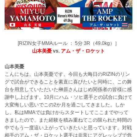
[RIZIN女子MMAルール ： 5分 3R（49.0kg）］
山本美憂
vs.
アム・ザ・ロケット
山本美憂
こんにちは。山本美憂です。今回も大晦日のRIZINのリン
グで試合ができることを素直に喜びたいと同時に、この舞
台を用意していただいた榊原さんはじめ関係者の皆様に感
謝申し上げます。10月にハム・ソヒ選手との試合に負けて
大変悔しい思いでこの2か月を過ごしてきました。しか
し、私はMMAでは負けからスタートしてここまでやって
きましたので、また経験を積み重ねてこの限られた時間の
中でもう一度這い上がっていきたいと思っています。対戦
相手のアム・ザ・ロケット選手は非常にアグレッシブで危