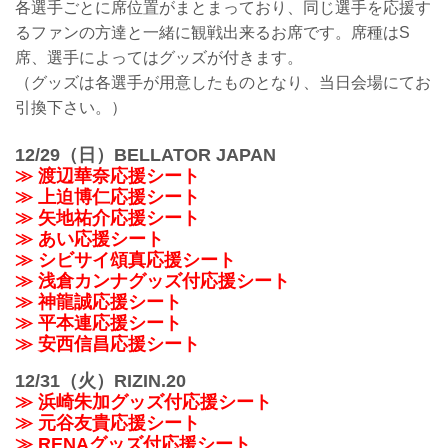
各選手ごとに席位置がまとまっており、同じ選手を応援す
るファンの方達と一緒に観戦出来るお席です。席種はS
席、選手によってはグッズが付きます。
（グッズは各選手が用意したものとなり、当日会場にてお
引換下さい。）
12/29（日）BELLATOR JAPAN
≫ 渡辺華奈応援シート
≫ 上迫博仁応援シート
≫ 矢地祐介応援シート
≫ あい応援シート
≫ シビサイ頌真応援シート
≫ 浅倉カンナグッズ付応援シート
≫ 神龍誠応援シート
≫ 平本連応援シート
≫ 安西信昌応援シート
12/31（火）RIZIN.20
≫ 浜崎朱加グッズ付応援シート
≫ 元谷友貴応援シート
≫ RENAグッズ付応援シート