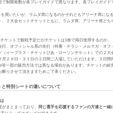
売で制限枚数が各プレイガイドで異なります。各プレイガイド
トを買いたいが、ラムダ席になるのかそれともアリーナ席にな
、２大会セットチケットともに、ラムダ席、アリーナ席どち
チケットで観戦予定だがチケットは1枚で両日使用するのか。
行、オフィシャル系の先行（特番・チラシ・メルマガ・オフ
ド（イープラス・チケットぴあ・ローソンチケット）での２大
２月２９日・３１日の２日間ご入場していただけます。２日間
Hub等一部の販売方法では異なる場合があります。チケットの
お断りさせて頂きますためご了承ください。
トと特別シートの違いについて
とは
置がまとまっており、
同じ選手を応援するファンの方達と一緒