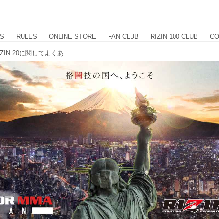
US
RULES
ONLINE STORE
FAN CLUB
RIZIN 100 CLUB
CO
【12/25更新】BELLATOR JAPAN / RIZIN.20に関してよくあるご質問