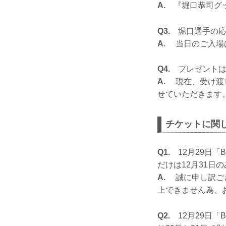
A.
『堀口恭司グッ
Q3.
堀口選手の応
A.
当日のご入場
Q4.
プレゼントは
A.
現在、受け渡し
せていただきます
チケットに関
Q1.
12月29日「B
だけは12月31
A.
誠に申し訳ござ
上できません為、
Q2.
12月29日「B