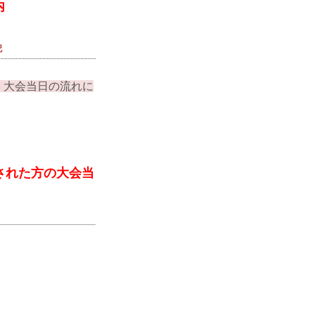
内
記
、大会当日の流れに
された方の大会当