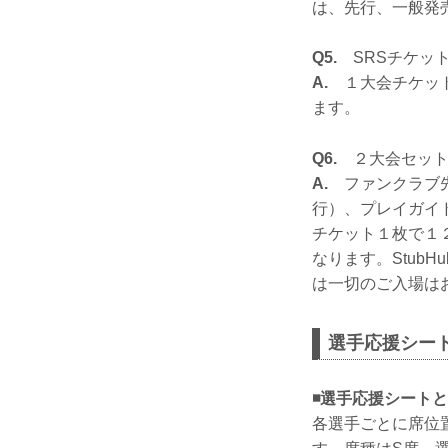
は、先行、一般発
Q5.
SRSチケッ
A.
１大会チケット
ます。
Q6.
２大会セット
A.
ファンクラブ先
行）、プレイガイ
チケット１枚で１
なります。Stub
は一切のご入場は
選手応援シー
◾選手応援シート
各選手ごとに席位