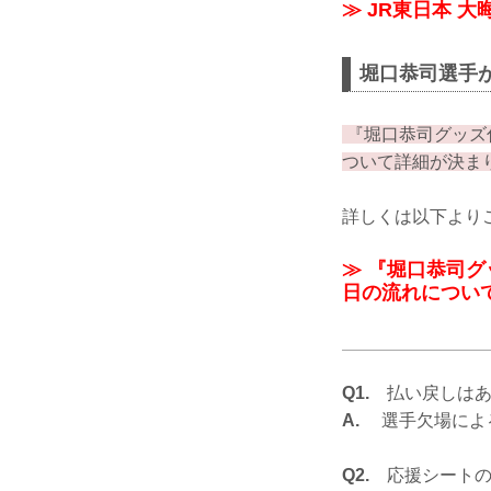
≫ JR東日本 
堀口恭司選手
『堀口恭司グッズ
ついて詳細が決ま
詳しくは以下より
≫ 『堀口恭司
日の流れについ
Q1.
払い戻しはあ
A.
選手欠場による
Q2.
応援シートの