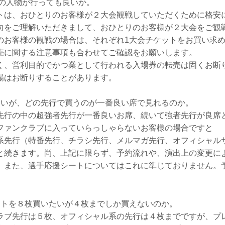
別の人物が行っても良いか。
は、おひとりのお客様が２大会観戦していただくために格安
向をご理解いただきまして、おひとりのお客様が２大会をご観
のお客様の観戦の場合は、それぞれ1大会チケットをお買い求
売に関する注意事項も合わせてご確認をお願いします。
く、営利目的でかつ業として行われる入場券の転売は固くお断
場はお断りすることがあります。
いが、どの先行で買うのが一番良い席で見れるのか。
行の中の超強者先行が一番良いお席、続いて強者先行が良席
ファンクラブに入っていらっしゃらないお客様の場合ですと
系先行（特番先行、チラシ先行、メルマガ先行、オフィシャル
と続きます。尚、上記に限らず、予約流れや、演出上の変更に
。また、選手応援シートについてはこれに準じておりません。
トを８枚買いたいが４枚までしか買えないのか。
ブ先行は５枚、オフィシャル系の先行は４枚までですが、プ