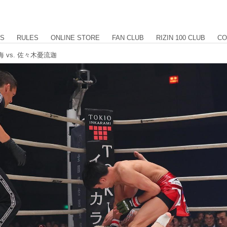
US
RULES
ONLINE STORE
FAN CLUB
RIZIN 100 CLUB
CO
海 vs. 佐々木憂流迦