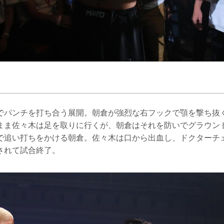
でパンチを打ち合う展開。朝倉が強烈な右フックで顎を撃ち抜
まま佐々木は足を取りに行くが、朝倉はそれを防いでグラウン
で追い打ちをかける朝倉。佐々木は口から出血し、ドクターチ
されて試合終了。