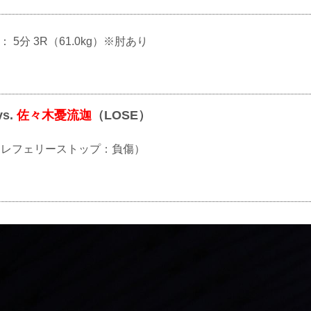
 ： 5分 3R（61.0kg）※肘あり
vs.
佐々木憂流迦
（LOSE）
KO（レフェリーストップ：負傷）