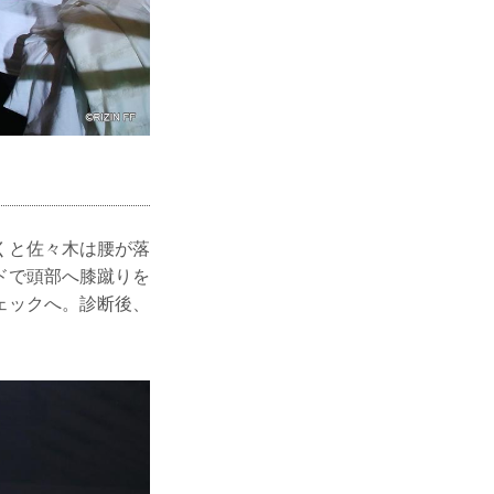
くと佐々木は腰が落
ドで頭部へ膝蹴りを
ェックへ。診断後、