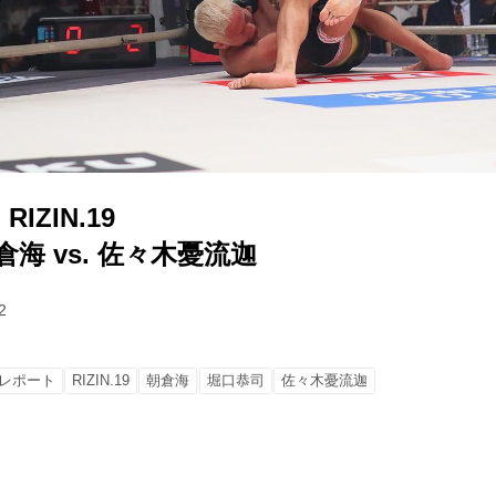
IZIN.19
倉海 vs. 佐々木憂流迦
2
レポート
RIZIN.19
朝倉海
堀口恭司
佐々木憂流迦