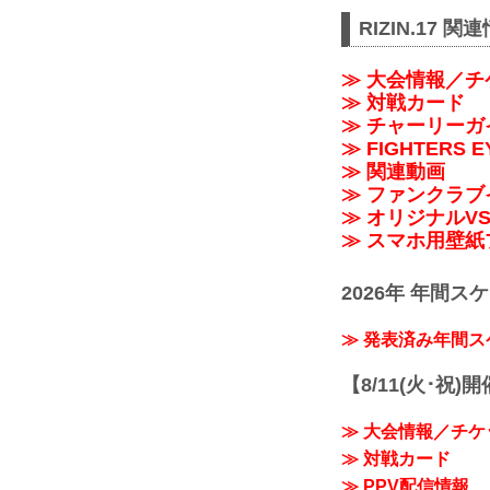
RIZIN.17 関
≫ 大会情報／チ
≫ 対戦カード
≫ チャーリー
≫ FIGHTER
≫ 関連動画
≫ ファンクラブ
≫ オリジナルV
≫ スマホ用壁紙
2026年 年間ス
≫ 発表済み年間
【8/11(火･祝)
≫ 大会情報／チケ
≫ 対戦カード
≫ PPV配信情報