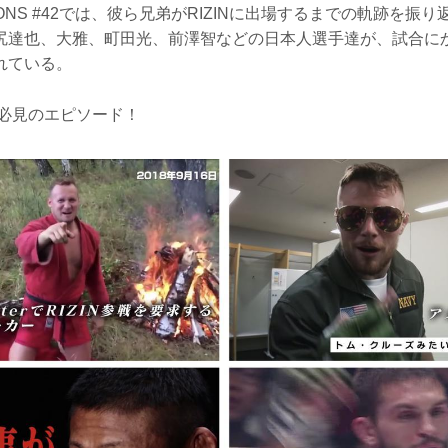
ESSIONS #42では、彼ら兄弟がRIZINに出場するまでの軌跡を振
尻達也、大雅、町田光、前澤智などの日本人選手達が、試合に
れている。
戦前に必見のエピソード！