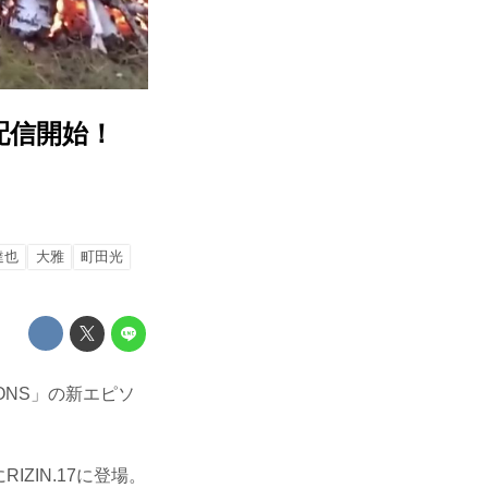
 配信開始！
達也
大雅
町田光
ONS」の新エピソ
ZIN.17に登場。