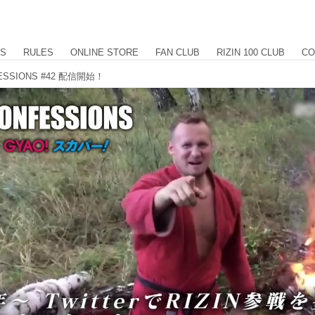
US
RULES
ONLINE STORE
FAN CLUB
RIZIN 100 CLUB
CO
SSIONS #42 配信開始！