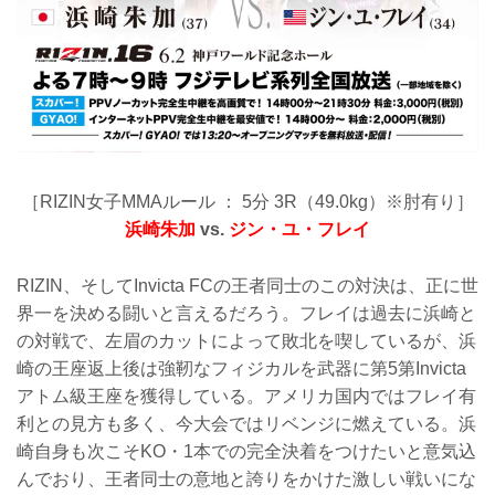
［RIZIN女子MMAルール ： 5分 3R（49.0kg）※肘有り］
浜崎朱加
vs.
ジン・ユ・フレイ
RIZIN、そしてInvicta FCの王者同士のこの対決は、正に世
界一を決める闘いと言えるだろう。フレイは過去に浜崎と
の対戦で、左眉のカットによって敗北を喫しているが、浜
崎の王座返上後は強靭なフィジカルを武器に第5第Invicta
アトム級王座を獲得している。アメリカ国内ではフレイ有
利との見方も多く、今大会ではリベンジに燃えている。浜
崎自身も次こそKO・1本での完全決着をつけたいと意気込
んでおり、王者同士の意地と誇りをかけた激しい戦いにな