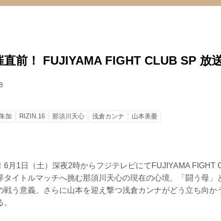
開催直前！ FUJIYAMA FIGHT CLUB SP 
8
朱加
RIZIN.16
那須川天心
浅倉カンナ
山本美憂
前！6月1日（土）深夜2時からフジテレビにてFUJIYAMA FIGHT 
界タイトルマッチへ挑む那須川天心の現在の心境、「闘う母」
の戦う意義、さらに山本を迎え撃つ浅倉カンナがどう立ち向か
る。