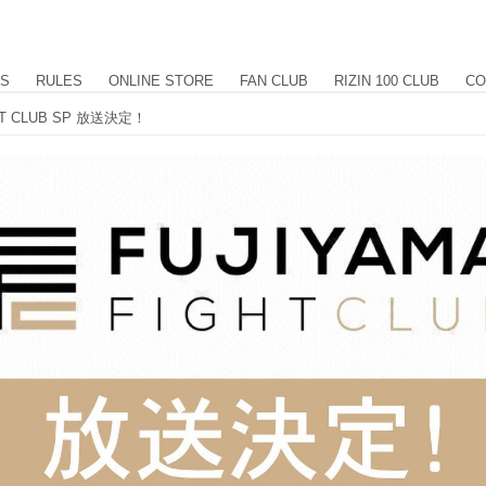
US
RULES
ONLINE STORE
FAN CLUB
RIZIN 100 CLUB
CO
HT CLUB SP 放送決定！