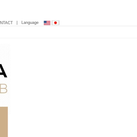
| Language
NTACT