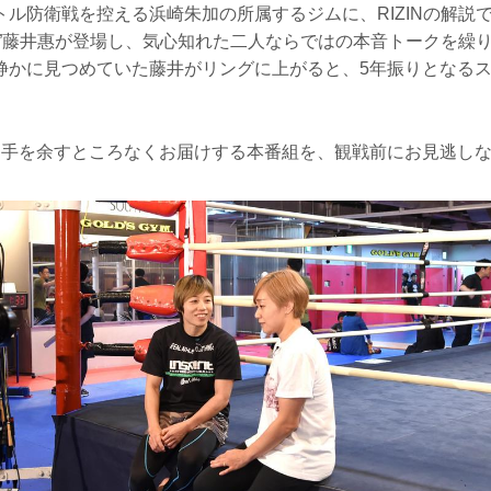
ル防衛戦を控える浜崎朱加の所属するジムに、RIZINの解説で
ア”藤井惠が登場し、気心知れた二人ならではの本音トークを繰
静かに見つめていた藤井がリングに上がると、5年振りとなる
選手を余すところなくお届けする本番組を、観戦前にお見逃し