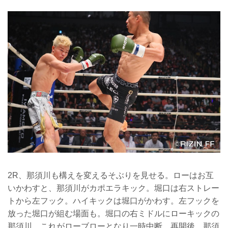
2R、那須川も構えを変えるそぶりを見せる。ローはお互
いかわすと、那須川がカポエラキック。堀口は右ストレー
トから左フック。ハイキックは堀口がかわす。左フックを
放った堀口が組む場面も。堀口の右ミドルにローキックの
那須川。これがローブローとなり一時中断。再開後、那須