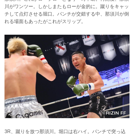
川がワンツー。しかしまたもローが金的に。蹴りをキャッ
チして点灯させる堀口。パンチが交錯する中、那須川が倒
れる場面もあったがこれがスリップ。
3R、蹴りを放つ那須川。堀口は右ハイ。パンチで突っ込