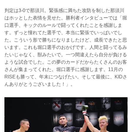
判定は3-0で那須川。緊張感に満ちた攻防を制した那須川
はホッとした表情を見せた。勝利者インタビューでは「堀
口選手、キックのルールで闘ってくれたことを感謝しま
す。ずっと憧れてた選手で、本当に緊張でいっぱいでし
た。こういう形で勝ちになりましたけど、成長できたと思
います。これも堀口選手のおかげです。人間と闘ってるみ
たいじゃなく、獣みたいで。一つ間違えたら自分が負ける
ような試合でした。この夢のカードだからたくさんのお客
さんが集まってくれた。堀口選手に感謝します。11月の
RISEも勝って、年末につなげたい。そして最後に、KIDさ
んありがとうございました！」。