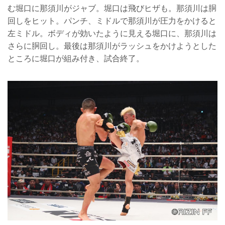
む堀口に那須川がジャブ。堀口は飛びヒザも。那須川は胴
回しをヒット。パンチ、ミドルで那須川が圧力をかけると
左ミドル。ボディが効いたように見える堀口に、那須川は
さらに胴回し。最後は那須川がラッシュをかけようとした
ところに堀口が組み付き、試合終了。