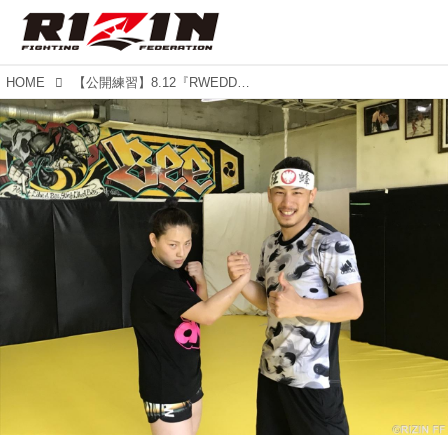
HOME
【公開練習】8.12『RWEDDINGS presents RIZIN.12』 矢地祐介、KINGレイナが公開練習！！