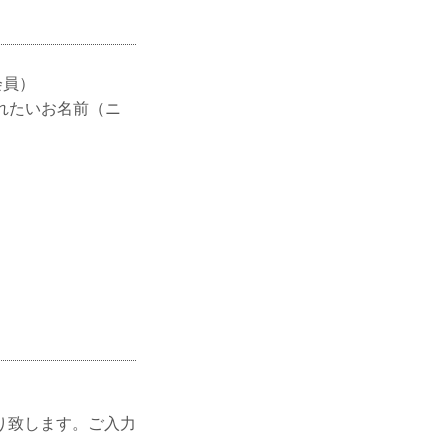
会員）
れたいお名前（ニ
。
。
り致します。ご入力