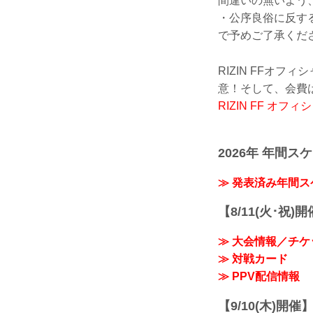
間違いの無いよう
・公序良俗に反す
で予めご了承くだ
RIZIN FFオ
意！そして、会費
RIZIN FF オ
2026年 年間ス
≫ 発表済み年間
【8/11(火･祝)
≫ 大会情報／チケ
≫ 対戦カード
≫ PPV配信情報
【9/10(木)開催