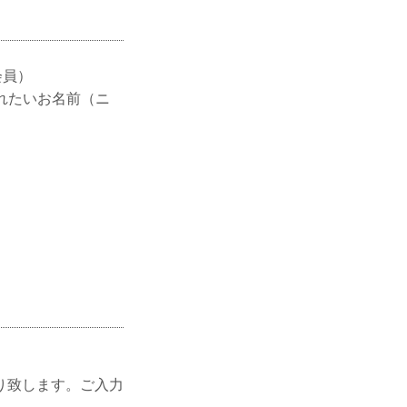
会員）
れたいお名前（ニ
。
。
り致します。ご入力