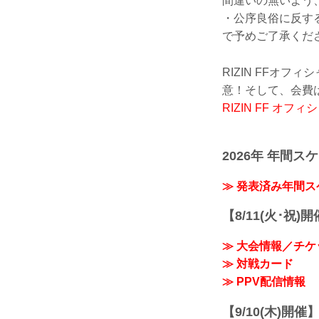
間違いの無いよう
・公序良俗に反す
で予めご了承くだ
RIZIN FFオ
意！そして、会費
RIZIN FF オ
2026年 年間ス
≫ 発表済み年間
【8/11(火･祝)
≫ 大会情報／チケ
≫ 対戦カード
≫ PPV配信情報
【9/10(木)開催