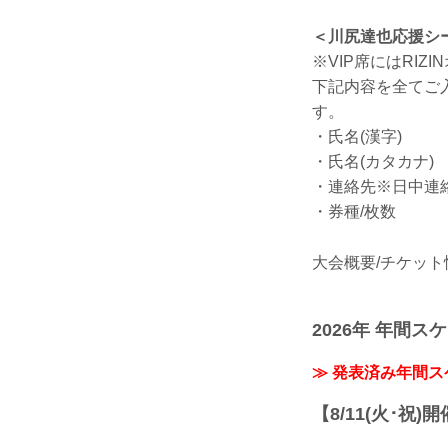
＜川尻達也応援シー
※VIP席にはRI
下記内容を全てご入力の
す。
・氏名(漢字)
・氏名(カタカナ)
・連絡先※日中連
・券種/枚数
大会概要/チケット
2026年 年間ス
≫ 発表済み年間
【8/11(火･祝)