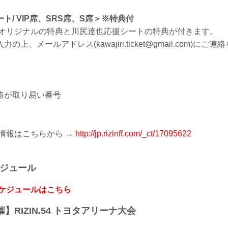
ト/ VIP席、SRS席、S席＞※特典付
ZINオリジナルの特典と川尻達也応援シートの特典が付きます。
上、メールアドレス(kawajiri.ticket@gmail.com)にご
絡が取り易い番号
情報はこちらから →
http://jp.rizinff.com/_ct/17095622
ケジュール
スケジュールはこちら
開催】RIZIN.54 トヨタアリーナ大会