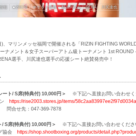
情報
★2017年
チケット情報
那須川天心
RENA
川尻達也
(日)、マリンメッセ福岡で開催される「RIZIN FIGHTING WORLD 
トーナメント＆女子スーパーアトム級トーナメント 1st ROUND 
RENA選手、川尻達也選手の応援シート絶賛発売中！
ト
/ S席(特典付) 10,000円＞
※下記へ直接お問い合わせく
ョン
https://rise2003.stores.jp/items/58c2aa83997ee2f97d0034
問合せ先：047-369-7878
 S席(特典付) 10,000円＞
※下記へ直接お問い合わせくださ
ング協会
https://shop.shootboxing.org/products/detail.php?prod