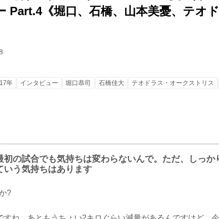
 Part.4《堀口、石橋、山本美憂、テオ
8
17年
インタビュー
堀口恭司
石橋佳大
テオドラス・オークストリス
最初の試合でも気持ちは変わらないんで。ただ、しっか
ていう気持ちはあります
か?
ですね。あともうちょい2キロぐらい減量があるんですけど、