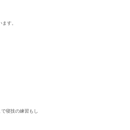
います。
こで寝技の練習もし