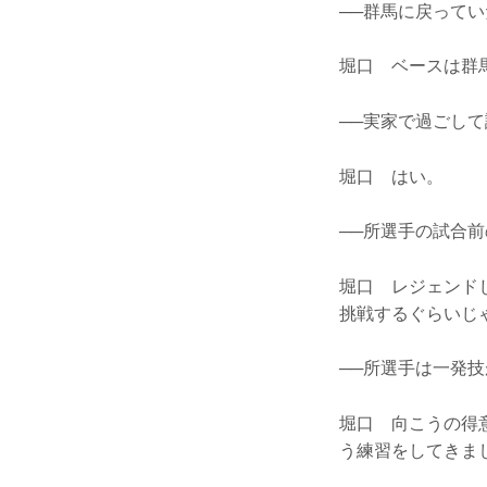
──群馬に戻って
堀口 ベースは群
──実家で過ごし
堀口 はい。
──所選手の試合前
堀口 レジェンド
挑戦するぐらいじ
──所選手は一発
堀口 向こうの得
う練習をしてきま