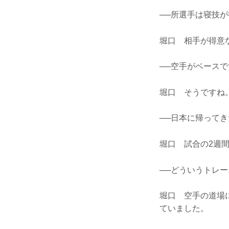
──所選手は寝技
堀口 相手が得意
──空手がベース
堀口 そうですね
──日本に帰ってき
堀口 試合の2週
──どういうトレー
堀口 空手の道場に
ていました。