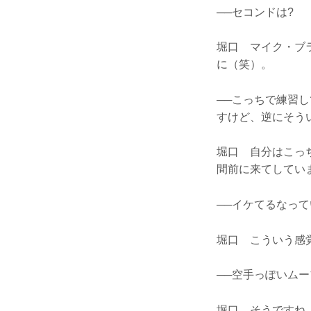
──セコンドは?
堀口 マイク・ブ
に（笑）。
──こっちで練習
すけど、逆にそう
堀口 自分はこっ
間前に来てしてい
──イケてるなって
堀口 こういう感
──空手っぽいムー
堀口 そうですね