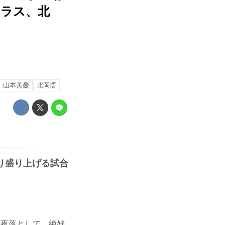
ドラス、北
山本美憂
北岡悟
り盛り上げる試合
今夜落として。絶好