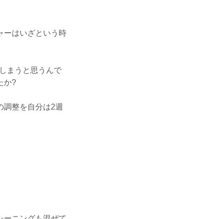
ャーはいざという時
しまうと思うんで
たか?
の調整を自分は2週
レーニングも混ぜて