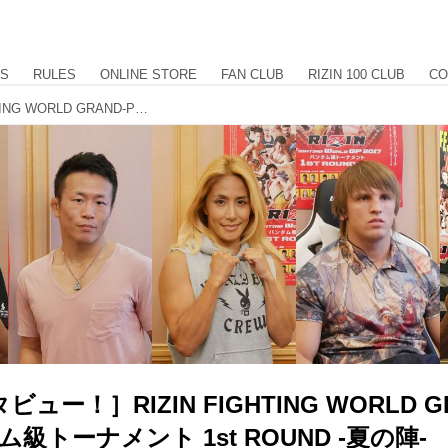
US
RULES
ONLINE STORE
FAN CLUB
RIZIN 100 CLUB
CO
［直前インタビュー！］RIZIN FIGHTING WORLD GRAND-PRIX 2017 バンタム級トーナメント 1st ROUND -夏の陣- 全選手出場インタビュー Part.4《堀口、石橋、山本美憂、テオドラス、北岡》
ー！］RIZIN FIGHTING WORLD GR
タム級トーナメント 1st ROUND -夏の陣