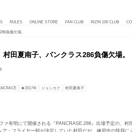
US
RULES
ONLINE STORE
FAN CLUB
RIZIN 100 CLUB
CO
86負傷欠場。
］村田夏南子、パンクラス286負傷欠場。
8
NCRACE
★2017年
ジョシカク
村田夏南子
ディファ有明にて開催される『PANCRASE.286』出場予定の、
レア・フライヤー戦が決定していた村田だが、練習中の怪我に