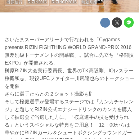
榊原信行
RIZIN2016
RIZINGP2016
無差別級GP
さいたまスーパーアリーナで行なわれる「Cygames
presents RIZIN FIGHTHING WORLD GRAND-PRIX 2016
無差別級トーナメントの開幕戦」。試合に先立ち『格闘技
EXPO』が開催される。
榊原RIZIN大会実行委員長、世界のTK髙阪剛、IQレスラー
桜庭和志、現役UFCファイター川尻達也らのトークショー
を開催！
さらに選手たちとの２ショット撮影も⁉︎
そして桜庭選手が登場するステージでは『カンカチャレン
ジ』と題してRIZIN公式エナジードリンクのカンカを購入
して抽選会で当選した方に、「桜庭選手の技を受けられ
る」というスペシャルな特典をご用意！ 12：00からは
華やかにRIZINガール＆シュートボクシングラウンドガー