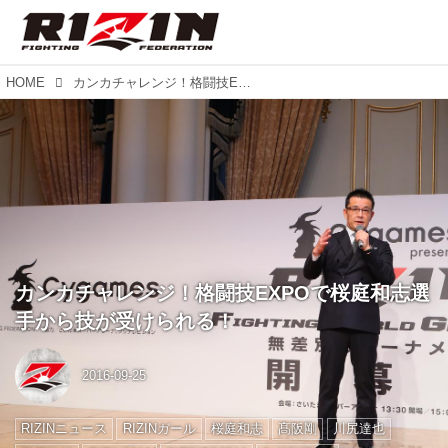
HOME
カンカチャレンジ！格闘技EXPOで桜庭和志選手から技が受けられる！
カンカチャレンジ！格闘技EXPOで桜庭和志選
手から技が受けられる！
2016-09-25
RIZINニュース
RIZINガール
桜庭和志
髙阪剛
川尻達也