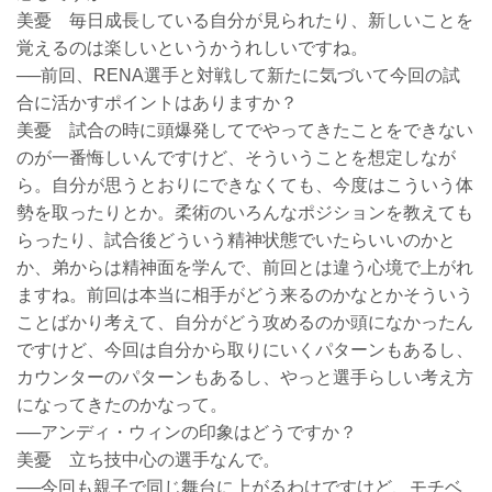
美憂 毎日成長している自分が見られたり、新しいことを
覚えるのは楽しいというかうれしいですね。
──前回、RENA選手と対戦して新たに気づいて今回の試
合に活かすポイントはありますか？
美憂 試合の時に頭爆発してでやってきたことをできない
のが一番悔しいんですけど、そういうことを想定しなが
ら。自分が思うとおりにできなくても、今度はこういう体
勢を取ったりとか。柔術のいろんなポジションを教えても
らったり、試合後どういう精神状態でいたらいいのかと
か、弟からは精神面を学んで、前回とは違う心境で上がれ
ますね。前回は本当に相手がどう来るのかなとかそういう
ことばかり考えて、自分がどう攻めるのか頭になかったん
ですけど、今回は自分から取りにいくパターンもあるし、
カウンターのパターンもあるし、やっと選手らしい考え方
になってきたのかなって。
──アンディ・ウィンの印象はどうですか？
美憂 立ち技中心の選手なんで。
──今回も親子で同じ舞台に上がるわけですけど、モチベ