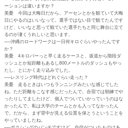
ーションは違いますか？
美憂 今回は大晦日だから。アーセンとかを観ていて大晦
日にやるのはいいなって。選手ではない目で観てたんです
けど、いいなと思って観ていた選手たちと同じ舞台に立て
るのが凄くうれしいと思います。
──沖縄のロードワークは一日何キロぐらいやったんです
か？
美憂 4キロバーっと早く走るケースと、坂道から階段ダ
ッシュとか短距離もあるし800メートルのダッシュもやっ
たし、とにかく走り込みでした。
──レスリング時代はどれぐらい走った？
美憂 走るときはいつもランニングみたいな感じでした
ね。ただ距離をこなす感じだったんで。合宿では朝練でや
ったりしてましたけど、個人でついていかっていうのはな
かったんで。私は大学のチームとかも入ってなかったん
で。だから、まず背中が見える位置を保とうということを
やっていましたね。
──ボクシングのパンチですけど、自信がついたものはあ