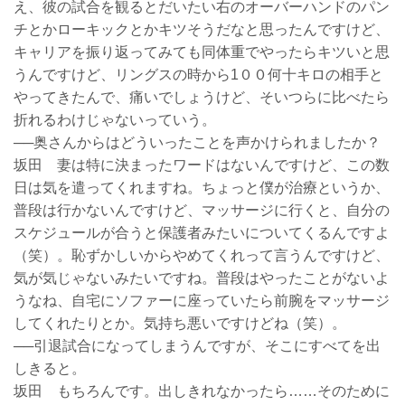
え、彼の試合を観るとだいたい右のオーバーハンドのパン
チとかローキックとかキツそうだなと思ったんですけど、
キャリアを振り返ってみても同体重でやったらキツいと思
うんですけど、リングスの時から1００何十キロの相手と
やってきたんで、痛いでしょうけど、そいつらに比べたら
折れるわけじゃないっていう。
──奥さんからはどういったことを声かけられましたか？
坂田 妻は特に決まったワードはないんですけど、この数
日は気を遣ってくれますね。ちょっと僕が治療というか、
普段は行かないんですけど、マッサージに行くと、自分の
スケジュールが合うと保護者みたいについてくるんですよ
（笑）。恥ずかしいからやめてくれって言うんですけど、
気が気じゃないみたいですね。普段はやったことがないよ
うなね、自宅にソファーに座っていたら前腕をマッサージ
してくれたりとか。気持ち悪いですけどね（笑）。
──引退試合になってしまうんですが、そこにすべてを出
しきると。
坂田 もちろんです。出しきれなかったら……そのために