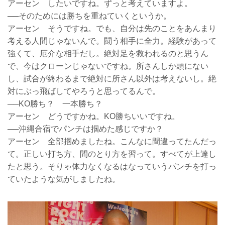
アーセン したいですね。ずっと考えていますよ。
──そのためには勝ちを重ねていくというか。
アーセン そうですね。でも、自分は先のことをあんまり
考える人間じゃないんで。闘う相手に全力。経験があって
強くて、厄介な相手だし。絶対足を救われるのと思うん
で、今はクローンじゃないですね。所さんしか頭にない
し、試合が終わるまで絶対に所さん以外は考えないし。絶
対にぶっ飛ばしてやろうと思ってるんで。
──KO勝ち？ 一本勝ち？
アーセン どうですかね。KO勝ちいいですね。
──沖縄合宿でパンチは掴めた感じですか？
アーセン 全部掴めましたね。こんなに間違ってたんだっ
て。正しい打ち方、間のとり方を習って。すべてが上達し
たと思う。そりゃ体力なくなるはなっていうパンチを打っ
ていたような気がしましたね。