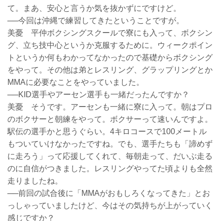
て。まあ、安心と言うか気を抜かずにですけど。
──今回は沖縄で練習してきたということですが。
美憂 平仲ボクシングスクールで寮にも入って、ボクシン
グ、立ち技中心というか克服するために。ウィークポイン
トというか何もわかってなかったので基礎からボクシング
をやって。その他は弟とレスリング、グラップリングとか
MMAに必要なことをやっていました。
──KID選手やアーセン選手も一緒だったんですか？
美憂 そうです。アーセンも一緒に寮に入って。朝はプロ
のボクサーと朝練をやって。ボクサーって速いんですよ。
駅伝の選手かと思うぐらい。4キロコースで100メートル
もついていけなかったですね。でも、選手たちも「諦めず
に走ろう」って応援してくれて、毎朝走って、だいぶ走る
のに自信がつきました。レスリングやってた頃よりも全然
走りましたね。
──前回の試合後に「MMAがおもしろくなってきた」とお
っしゃっていましたけど、今はその気持ちが上がっていく
感じですか？