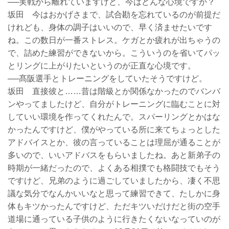
──実戦から離れていますけど、今はどんな心境ですか？
坂田 今はおかげさまで、試合勘を忘れているのが前提だ
けれども、身体の調子はいいので、早く済ませたいです
ね。この数日が一番ストレス。ケガとか疲れが出ちゃうの
で、詰めた練習ができないから。こういうのを省いてパッ
とリングに上がりたいというのが正直な心境です。
──髙阪選手とトレーニングをしていたそうですけど。
坂田 直接彼と……昔は階級とか関係なかったのでバンバ
ンやってましたけど、自分がトレーニングに臨むことに対
していい環境を作ってくれたんで。スパーリングとかはな
かったんですけど、僕がやっている所に来てちょっとした
アドバイスとか、彼の言っていることは理屈が通ることが
多いので、いいアドバスをもらいましたね。あと新弟子の
時期が一緒だったので、よくある相撲でも格闘技でもそう
ですけど、兄弟のように過ごしていましたから、凄く不思
議な気分でなんかいいなと思って練習できて、たしかに身
体もキツかったんですけど、ただキツいだけだと街の空手
道場に通っている子供のように行きたくないなっていのが