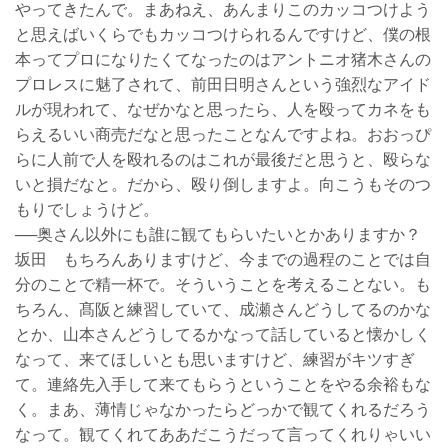
やってきたんで。まあねえ、あんまりこのカッコつけよう
と思えばいくらでもカッコつけられるんですけど、僕の根
本ってプロになりたくてなったのはアントニオ猪木さんの
プロレスに魅了されて、前田日明さんという強烈なアイド
ルが現われて、なぜかなと思ったら、人を殴ってカネをも
らえるいい商売だなと思ったことなんですよね。おおっぴ
らに人前で人を殴れるのはこれが最後だと思うと、殴らな
いと損だなと。だから、殴り倒しますよ。向こうもそのつ
もりでしょうけど。
──奥さん以外にも誰に観てもらいたいとかありますか？
坂田 もちろんありますけど、今までの過程のことでは自
分のことで精一杯で。そういうことを考えることない。も
ちろん、髙阪と練習していて、成瀬さんどうしてるのかな
とか、山本さんどうしてるかなって話していると懐かしく
なって、来てほしいとも思いますけど、練習がキツすぎ
て。連絡先入手して来てもらうということをやる余裕もな
く。まあ、薄情じゃなかったらどっかで観てくれるだろう
なって。観てくれてああだこうだって言ってくれりゃいい