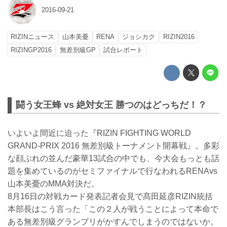
2016-09-21
RIZINニュース
山本美憂
RENA
ジョシカク
RIZIN2016
RIZINGP2016
無差別級GP
試合レポート
闘う女王蜂 vs 絶対女王 勝つのはどっちだ！？
いよいよ間近に迫った『RIZIN FIGHTING WORLD
GRAND-PRIX 2016 無差別級トーナメント開幕戦』。多彩
な顔ぶれの並んだ豪華13試合の中でも、今大会もっとも話
題を集めているのがセミファイナルで行なわれるRENAvs
山本美憂のMMA対決だ。
8月16日の対戦カード発表記者会見で髙田延彦RIZIN統括
本部長はこう言った「この２人が戦うことによって本命で
ある無差別級グランプリがかすんでしまうのではないか。