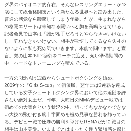
グ界のパイオニア的存在。そんなレスリングエリートが42
歳にして総合格闘技という新たなる世界へと踏み出した。
普通の感覚なら躊躇してしまう年齢。だが、生まれながら
の格闘エリートは未知なる闘いへと胸を高鳴らせている。
記者会見で山本は「誰が相手だろうとやらなきゃいけない
し、闘わなきゃいけない。相手が覚悟してくるなら失礼の
ないように私も死ぬ気でいきます。本能で闘います」と宣
言。弟の山本”KID”徳郁をコーチに迎え、短い準備期間の
中、ハードなトレーニングを積んでいる。
一方のRENAは12歳からシュートボクシングを始め、
2009年の『Girls S-cup』で初優勝、翌年には2連覇を達成
している女子シュートボクシング界において他の追随を許
さない絶対女王だ。昨年、大晦日のMMAデビュー戦では
初めての大舞台という状況の中、狙ってもなかなかできな
い大技の飛び付き腕十字固めを極め見事な勝利を飾ってい
る。デビュー戦で圧巻の勝利を挙げたRENAだが２戦目の
相手は山本美憂。いままでとはまったく違う緊張感を感じ