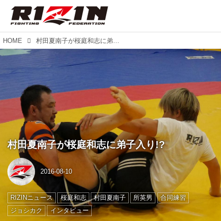
HOME
村田夏南子が桜庭和志に弟子入り!?
村田夏南子が桜庭和志に弟子入り!?
2016-08-10
RIZINニュース
桜庭和志
村田夏南子
所英男
合同練習
ジョシカク
インタビュー