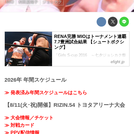
MIO
村田夏南子
ジョシカク
RENA完勝 MIOはトーナメント連覇
7.7豊洲試合結果 【シュートボクシ
ング】
「Girls S-cup 2016 ～七夕ジョシカク祭
り～」(7.7豊洲大会)試合結果。メインの
efight.jp
SB女子世界フライ級タイトルマッチは
RENAが3R TKO勝利を収め王座初防衛に
成功。MIOはGirls S-cup48kgアジアトー
2026年 年間スケジュール
ナメント2016を制覇し大会2連覇。
≫ 発表済み年間スケジュールはこちら
【8/11(火･祝)開催】RIZIN.54 トヨタアリーナ大会
≫ 大会情報／チケット
≫ 対戦カード
≫ PPV配信情報