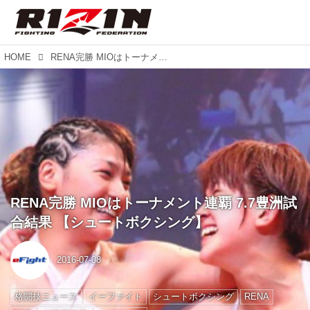
HOME
RENA完勝 MIOはトーナメント連覇 7.7豊洲試合結果 【シュートボクシング】
RENA完勝 MIOはトーナメント連覇 7.7豊洲試
合結果 【シュートボクシング】
2016-07-08
格闘技ニュース
イーファイト
シュートボクシング
RENA