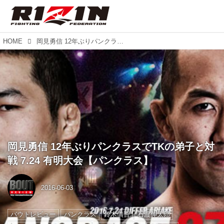
HOME
岡見勇信 12年ぶりパンクラスでTKの弟子と対戦 7.24 有明大会【パンクラス】
岡見勇信 12年ぶりパンクラスでTKの弟子と対
戦 7.24 有明大会【パンクラス】
2016-06-03
バウトレビュー
パンクラス
鈴木慎吾
石渡伸太郎