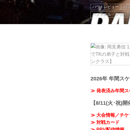
バウトレビュー
パ
ハファエル・シウバ
2026年 年間ス
≫ 発表済み年間
【8/11(火･祝)
≫ 大会情報／チケ
≫ 対戦カード
≫ PPV配信情報