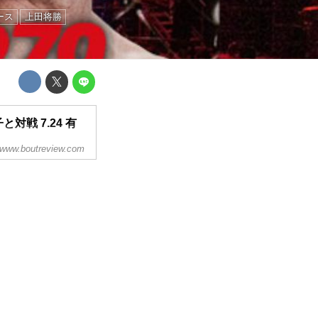
ース
上田将勝
対戦 7.24 有
www.boutreview.com
FCミドル級6位の岡見勇
の対戦が決定した。
のカードが並ぶ。