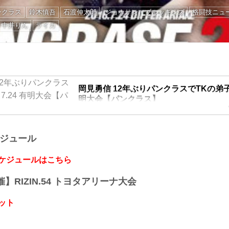
ンクラス
鈴木慎吾
石渡伸太郎
ジョナサン・ブルッキンズ
格闘技ニュ
中井りん
ライカ
岡見勇信 12年ぶりパンクラスでTKの弟子と
明大会【パンクラス】
『PANCRASE 279』(7.24有明大会)にて、元U
信と、パンクラスウェルター級前王者の鈴木慎吾
ケジュール
他、石渡伸太郎 VS ジョナサン・ブルッキンズ等
スケジュールはこちら
開催】RIZIN.54 トヨタアリーナ大会
ット