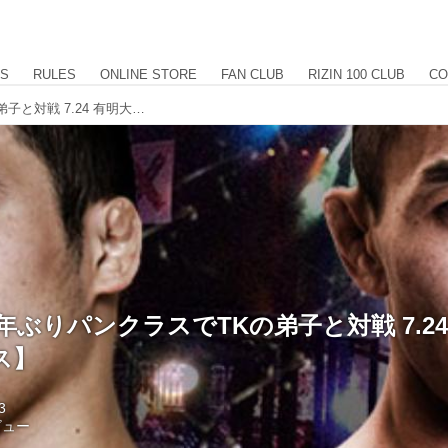
US
RULES
ONLINE STORE
FAN CLUB
RIZIN 100 CLUB
CO
岡見勇信 12年ぶりパンクラスでTKの弟子と対戦 7.24 有明大会【パンクラス】
2年ぶりパンクラスでTKの弟子と対戦 7.2
ス】
3
ビュー