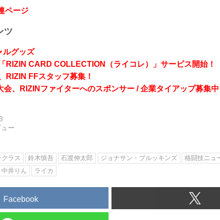
関連ページ
ンツ
シャルグッズ
RIZIN CARD COLLECTION（ライコレ）」サービス開始！
RIZIN FFスタッフ募集！
会、RIZINファイターへのスポンサー / 企業タイアップ募集中
3
ビュー
ンクラス
鈴木慎吾
石渡伸太郎
ジョナサン・ブルッキンズ
格闘技ニュ
中井りん
ライカ
Facebook