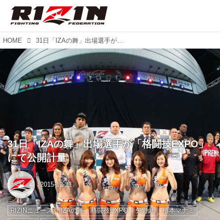
HOME
31日「IZAの舞」出場選手が「格闘技EXPO」にて公開計量
31日「IZAの舞」出場選手が「格闘技EXPO」
にて公開計量
2015-12-31
RIZINニュース
IZAの舞
格闘技EXPO
矢野武
橋本マナミ