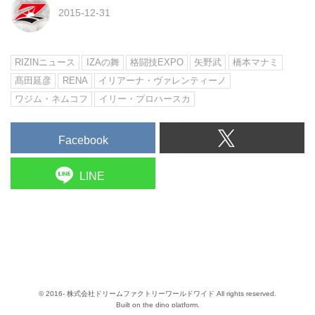
2015-12-31
RIZINニュース
IZAの舞
格闘技EXPO
矢野武
橋本マナミ
髙田延彦
RENA
イリアーナ・ヴァレンティーノ
ワジム・ネムコフ
イリー・プロハースカ
Facebook
LINE
© 2016- 株式会社ドリームファクトリーワールドワイド All rights reserved.
Built on
the dino platform
.