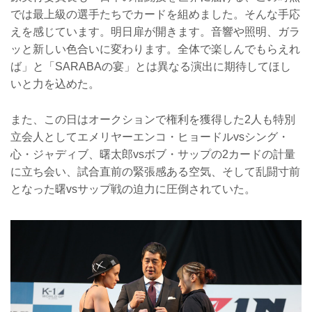
では最上級の選手たちでカードを組めました。そんな手応
えを感じています。明日扉が開きます。音響や照明、ガラ
ッと新しい色合いに変わります。全体で楽しんでもらえれ
ば」と「SARABAの宴」とは異なる演出に期待してほし
いと力を込めた。
また、この日はオークションで権利を獲得した2人も特別
立会人としてエメリヤーエンコ・ヒョードルvsシング・
心・ジャディブ、曙太郎vsボブ・サップの2カードの計量
に立ち会い、試合直前の緊張感ある空気、そして乱闘寸前
となった曙vsサップ戦の迫力に圧倒されていた。