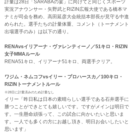
計量は28日「SARABAの宴」に向けてと同じくスポーツ
実況アナウンサー・矢野武とRIZIN広報大使である橋本マ
ナミが司会を務め、高田延彦大会統括本部長が見守る中進
められた。選手たちの計量体重、コメント（トーナメント
出場選手のみ）は以下の通り。
RENAvsイリアーナ・ヴァレンティーノ／51キロ・RIZIN
女子MMAルール
RENA51キロ、イリアーナ51キロ、両選手クリア。
ワジム・ネムコフvsイリー・プロハースカ／100キロ・
RIZINトーナメントルール
※28日に計量済みのため計量なし
イリー「昨日私は日本の素晴らしい選手である石井選手に
勝つことができとても嬉しいです。ですがメインは明日で
す。一生懸命頑張って、この試合に向かいたいと思いま
す。一人でも多くの方にお越し頂き、明日お会いしたいと
思います」