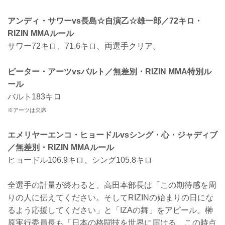
アンディ・サワーvs長島☆自演乙☆雄一郎／72キロ・
RIZIN MMAルール
サワー72キロ、71.6キロ、両選手クリア。
ピーター・アーツvsバルト／無差別・RIZIN MMA特別ル
ール
バルト183キロ
※アーツは欠席
エメリヤーエンコ・ヒョードルvsシング・心・ジャディブ
／無差別・RIZIN MMAルール
ヒョードル106.9キロ、シング105.8キロ
全選手の計量が終わると、高田本部長は「この期待感を周
りの人に伝えてください。そしてRIZINの始まりの日にな
るよう応援してください」と「IZAの舞」をアピール。榊
原実行委員長も「日本の格闘技を世界に届ける、この時点