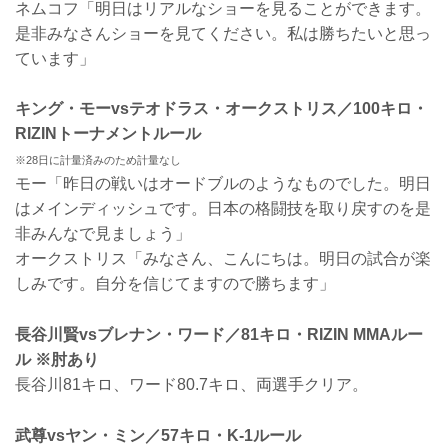
ネムコフ「明日はリアルなショーを見ることができます。
是非みなさんショーを見てください。私は勝ちたいと思っ
ています」
キング・モーvsテオドラス・オークストリス／100キロ・
RIZINトーナメントルール
※28日に計量済みのため計量なし
モー「昨日の戦いはオードブルのようなものでした。明日
はメインディッシュです。日本の格闘技を取り戻すのを是
非みんなで見ましょう」
オークストリス「みなさん、こんにちは。明日の試合が楽
しみです。自分を信じてますので勝ちます」
長谷川賢vsブレナン・ワード／81キロ・RIZIN MMAルー
ル ※肘あり
長谷川81キロ、ワード80.7キロ、両選手クリア。
武尊vsヤン・ミン／57キロ・K-1ルール