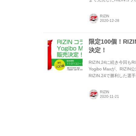
Yogibo Maxに、あなた
28日（月）から販売スター
RIZIN
に手に入れよう！ RIZINコラボ
Red...
限定100個！RIZ
決定！
RIZIN.24に続き今回もR
Yogibo Maxが、RIZ
RIZIN.24で勝利した
とが出来るぞ！ 2020年11月2
27日（日）Yogibo prese
RIZIN
（土）から販売スタート！