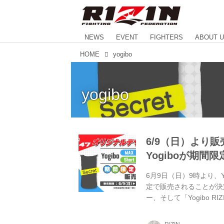
NEWS
EVENT
FIGHTERS
ABOUT 
HOME
yogibo
yogibo
6/9（日）より販
Yogiboが期間
6月9日（日）9時より、Y
定で販売されることが決定
ー、そして「Yogibo RIZIN
また6月9日（日）に代々木
も販売が決定！ また「Yogi