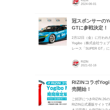
RIZIN
禁！ここでしか手に入らな
う！ RI...
冠スポンサーのYo
GTに参戦決定！
2月12日（金）に行われ
Yogibo（株式会社ウ
レース「SUPER GT」
由について、「昨今、CO
ります。同時に経済にも大
RIZIN
により成長できておりま
興行に対し、それを支援
発表している。 ...
RIZINコラボYo
売開始！
ご好評につきRIZIN.26の
RIZIN公式通販サイト
まで完売したRIZINコラ