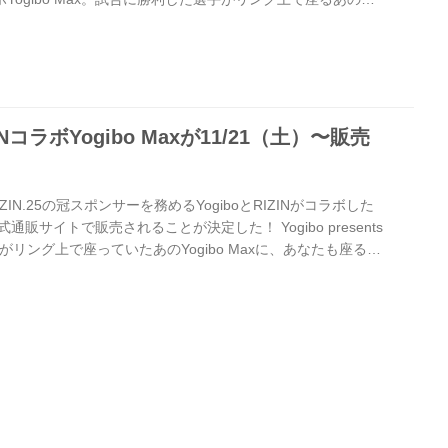
も座ることが出来るぞ！ RIZINコラボYogibo Maxは本日12月
ト！記念すべきRIZINコラボYogibo Maxを是非、この機会
Yogibo Max詳細 商品名 Yogibo Max RIZIN Champion
INコラボYogibo Maxが11/21（土）〜販売
IZIN.25の冠スポンサーを務めるYogiboとRIZINがコラボした
IN公式通販サイトで販売されることが決定した！ Yogibo presents
選手がリング上で座っていたあのYogibo Maxに、あなたも座るこ
1日（土）Yogibo presents RIZIN.25 勝利者4 2020年9月
nts RIZIN.24 勝利者3 RIZINコラボYogibo Maxは11月21日
このチャンスに、数量限定...