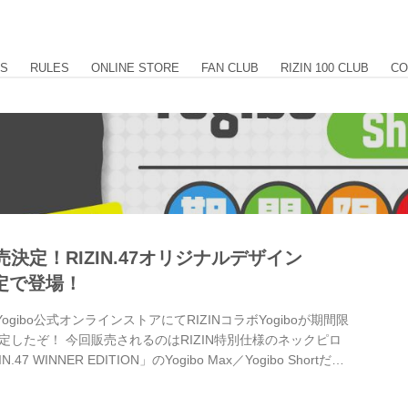
US
RULES
ONLINE STORE
FAN CLUB
RIZIN 100 CLUB
CO
売決定！RIZIN.47オリジナルデザイン
限定で登場！
ogibo公式オンラインストアにてRIZINコラボYogiboが期間限
したぞ！ 今回販売されるのはRIZIN特別仕様のネックピロ
.47 WINNER EDITION」のYogibo Max／Yogibo Shortだ！
第一体育館で開催されるRIZIN.47会場内のyogiboブースで
bo RIZIN.47 WINNER EDITION」のデザインは6月9日に解