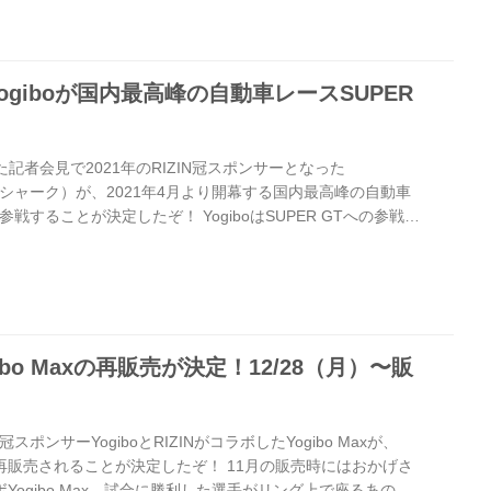
い限定デザインのYogiboを是非、この機会に手に入れよ
giboが国内最高峰の自動車レースSUPER
た記者会見で2021年のRIZIN冠スポンサーとなった
ェブシャーク）が、2021年4月より開幕する国内最高峰の自動車
に参戦することが決定したぞ！ YogiboはSUPER GTへの参戦理
VID-19感染症拡大により世界中で緊迫した状況が続いてお
きな影響を与えていますが幸運にもYogiboは巣ごもり需要
す。我々はこの環境下に大きな苦戦を強いられている文化や
する責務があると考えスーパーGTへの参戦を決めました」と
gibo Maxの再販売が決定！12/28（月）〜販
冠スポンサーYogiboとRIZINがコラボしたYogibo Maxが、
で再販売されることが決定したぞ！ 11月の販売時にはおかげさ
ボYogibo Max。試合に勝利した選手がリング上で座るあの