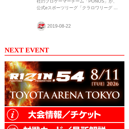
社のプロゲーマーチーム「PONOS」が、
公式eスポーツリーグ「クラロワリーグ ア
ジア2019」シーズン2に出場することが決
定した。 シーズン1では優勝を飾り、アジ
アのNO.1となった「PONOS」。今回メン
バーが着用するユニフォームにはRIZINの
ロゴがプリントされ、再びアジアの頂点を
目指して強豪チームと対決する。RIZIN.13
NEXT EVENT
でも開催されたeスポーツは世界的にも広
がりを見せており、大会の様子は公式
YouTubeチャンネルでも配信されている。
「PONOS」の熱い戦いにも注目だ。 な
お、出場する監督、選手のコメントがポノ
ス公式サイトに掲載されてい...