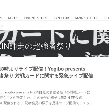
US
RULES
ONLINE STORE
FAN CLUB
RIZIN 100 CLUB
CO
祭り
s RIZIN師走の超強者祭り
8時よりライブ配信！Yogibo presents
超強者祭り 対戦カードに関する緊急ライブ配信
Yogibo presents RIZIN師走の超強者祭りの対戦カードに
うことが決定した。この会見の様子はRIZIN FF公式
でLIVE配信される。 記者会見の様子を是非ライブ配信でチェック
公式YouTubeのチャンネル登録をしてリマインダー設定をしておく