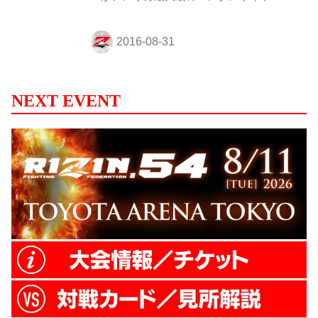
『TMZ』の取材を受けた。 サイトはこちら
から→ ［サイトビデオ部分翻訳］ Q：柔術
王者であり、身体も大きくて強くて見た目
も最高に怖いギャビ・ガルシアとの対戦が
決まりましたが、今の気持ちはどうです
か？ デスティニー：全然怖くはないわ。じ
NEXT EVENT
つは興奮しすぎて感情が抑えられないの。
私はとにかくチャレンジが好きで、試合が
決まってからは対戦が待ち遠しくて眠れな
い日が続いてる。ギャビは身体もだけど格
闘技界での立ち位置も上だから、私にとっ
てとてつもなく大きなチャレンジね。で
も、私は世界を震...