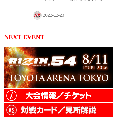
たぞ！ 12月30日（金）六本木ヒルズアリー
ナにて行われるU-NEXT presents RIZIN冬
祭り2022では、メインステージにてトーク
ショーを行う。こちらは完全入場無料とな
っている。 12月31日（土）さいたまスーパ
ーアリーナで開催される湘南美容クリニッ
NEXT EVENT
ク presents RIZIN.40では、オープニングア
クトとして出演し会場を盛り上げるぞ！ 12
月30日（金）Repezen Foxx STAGE 出演内
容 Repezen Foxxによるトーク...