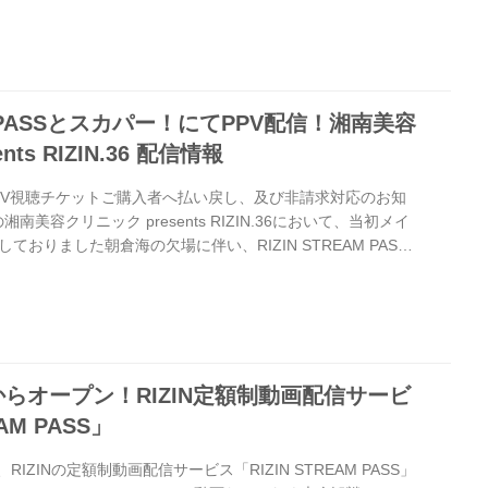
選手が通る花道付近のお席は『超強者会員』のみ受付けが可能
ィシャルファンクラブサイト『強者ノ巣』へ入会し、より良いお席
ック presents RIZIN.37 大会...
AM PASSとスカパー！にてPPV配信！湘南美容
ts RIZIN.36 配信情報
PPV視聴チケットご購入者へ払い戻し、及び非請求対応のお知
南美容クリニック presents RIZIN.36において、当初メイ
おりました朝倉海の欠場に伴い、RIZIN STREAM PASS
またスカパー！は視聴チケット購入者へ非請求対応を行うこと
らせいたします。 詳しくは以下のページをご確認下さいま
resents RIZIN.36 PPV無料配信・払い戻し／観戦チケット
S・PPV視聴チケットご購入者へ非請求対応のお...
時からオープン！RIZIN定額制動画配信サービ
AM PASS」
RIZINの定額制動画配信サービス「RIZIN STREAM PASS」