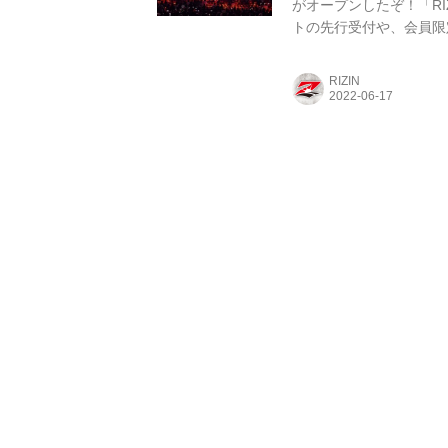
がオープンしたぞ！「RIZ
トの先行受付や、会員限定
様々な会員サービスを提
ところプレオープン期間
RIZIN
に、7月2日（土）に行われる湘
STREAM PASS」会