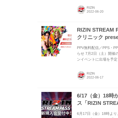
せて頂きます。 また、
RIZIN
だ！RIZIN FFオフ
をゲットしよう！ 湘南美容クリニ
RIZIN STRE
クリニック presen
PPV無料配信／PPS・
らせ 7月2日（土）開催の湘
ンイベントに出場を予定して
にてPPVを無料配信、
が決定しましたのでお知
RIZIN
せ。 湘南美容クリニック p
ご購入者へ払い戻し／PP
6/17（金）18
ス「RIZIN STRE
6月17日（金）18時より、