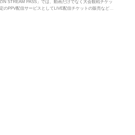
IN STREAM PASS」では、動画だけでなく大会観戦チケッ
のPPV配信サービスとしてLIVE配信チケットの販売など、
供するぞ！ プレオープン記念として、月額880円（税込）の
中は特別価格の月額550円（税込）で入会出来るぞ！さら
南美容クリニック presents RIZIN.36を「RIZIN
員限定で独占生配信決定！ 本オープンは今秋...