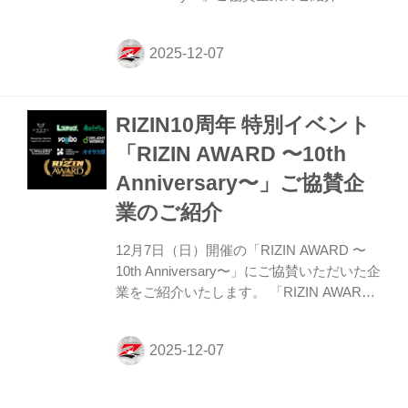
RIZIN FIGHTING FEDERATION オフィシ
ャルサイト 12月7日（日）開催の「RIZIN
AWARD 〜10th Anniversary〜」にご協賛い
ただいた企業をご紹介いたします。
「RIZIN AWARD 〜10th Anniversary〜」ご
RIZIN10周年 特別イベント
協賛企業（五十音順） アルファクラブ武蔵
野株式会社 www.alphaclub.co.jp インプルー
「RIZIN AWARD 〜10th
ブ株式会社 im-prove.co.jp ANGEL JAPAN
Anniversary〜」ご協賛企
株式会社 ange...
業のご紹介
12月7日（日）開催の「RIZIN AWARD 〜
10th Anniversary〜」にご協賛いただいた企
業をご紹介いたします。 「RIZIN AWARD
〜10th Anniversary〜」ご協賛企業（五十音
順） アルファクラブ武蔵野株式会社 イン
プルーブ株式会社 ANGEL JAPAN 株式会社
オオサカ堂 株式会社TWO 株式会社トラン
シア 株式会社プロラボホールディングス